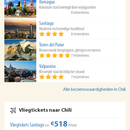
Rancagua
Koloniale stad omringd door wijngaarden
0 reisreviews
Santiago
Moderne en levendige hoofdstad
8 reisreviews
Torres del Paine
Besneeuwde bergtoppen, gletsjers en meren
7 reisreviews
Valparaiso
Kleurrijke stad dichtbij het strand
7 reisreviews
Alle bezienswaardigheden in Chili
Vliegtickets naar Chili
518
€
Vliegtickets Santiago
v.a.
retour