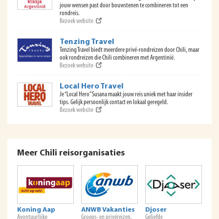
jouw wensen past door bouwstenen te combineren tot een
rondreis.
Bezoek website
Tenzing Travel
Tenzing Travel biedt meerdere privé-rondreizen door Chili, maar
ook rondreizen die Chili combineren met Argentinië.
Bezoek website
Local Hero Travel
Je “Local Hero” Susana maakt jouw reis uniek met haar insider
tips. Gelijk persoonlijk contact en lokaal geregeld.
Bezoek website
Meer Chili reisorganisaties
Koning Aap
ANWB Vakanties
Djoser
Avontuurlijke
Groeps- en privéreizen.
Geliefde