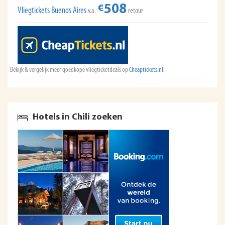
508
€
Vliegtickets Buenos Aires
v.a.
retour
Bekijk & vergelijk meer goedkope vliegticketdeals op
Cheaptickets.nl
.
Hotels in Chili zoeken