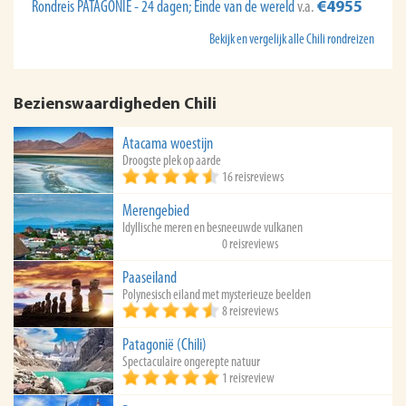
Rondreis PATAGONIË - 24 dagen; Einde van de wereld
v.a.
€4955
Bekijk en vergelijk alle Chili rondreizen
Bezienswaardigheden Chili
Atacama woestijn
Droogste plek op aarde
16 reisreviews
Merengebied
Idyllische meren en besneeuwde vulkanen
0 reisreviews
Paaseiland
Polynesisch eiland met mysterieuze beelden
8 reisreviews
Patagonië (Chili)
Spectaculaire ongerepte natuur
1 reisreview