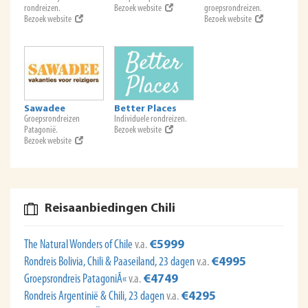
rondreizen.
Bezoek website
groepsrondreizen.
Bezoek website
Bezoek website
Sawadee
Better Places
Groepsrondreizen
Individuele rondreizen.
Patagonië.
Bezoek website
Bezoek website
Reisaanbiedingen Chili
The Natural Wonders of Chile
v.a.
€5999
Rondreis Bolivia, Chili & Paaseiland, 23 dagen
v.a.
€4995
Groepsrondreis PatagoniÃ«
v.a.
€4749
Rondreis Argentinië & Chili, 23 dagen
v.a.
€4295