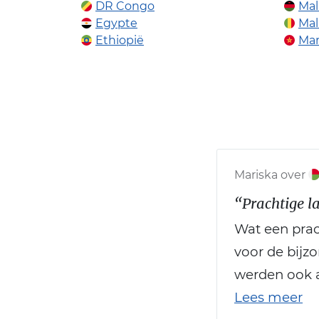
DR Congo
Mal
Egypte
Mal
Ethiopië
Ma
Mariska over
“Prachtige l
Wat een pra
voor de bij
werden ook a
Lees meer