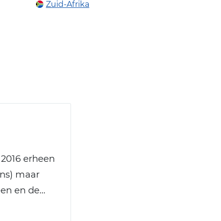
Zuid-Afrika
 2016 erheen
ons) maar
n en de...