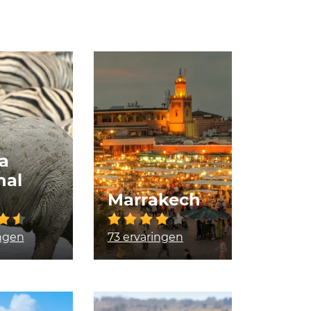
a
nal
Marrakech
ingen
73 ervaringen