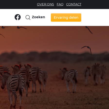
OVER ONS
FAQ
CONTACT
Zoeken
Ervaring delen