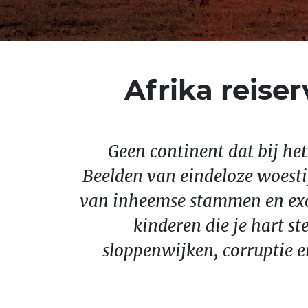
Afrika reise
Geen continent dat bij he
Beelden van eindeloze woestij
van inheemse stammen en exot
kinderen die je hart s
sloppenwijken, corruptie e