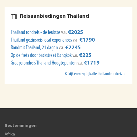
Reisaanbiedingen Thailand
Thailand rondreis - de leukste
v.a.
€2025
Thailand gezinsreis local experiences
v.a.
€1790
Rondreis Thailand, 21 dagen
v.a.
€2245
Op de fiets door backstreet Bangkok
v.a.
€225
Groepsrondreis Thailand Hoogtepunten
v.a.
€1719
Bekijk en vergelijk alle Thailand rondreizen
Bestemmingen
Afrika