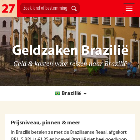
Geldzaken Brazilië
Geld & kosten voor reizen naar Brazilië
Brazilië
Prijsniveau, pinnen & meer
In Brazilië betalen ze met de Braziliaanse Reaal, afgekort
BRL. 5 BRL is €1,35 en hoewel Brazilië niet heel goedkoop