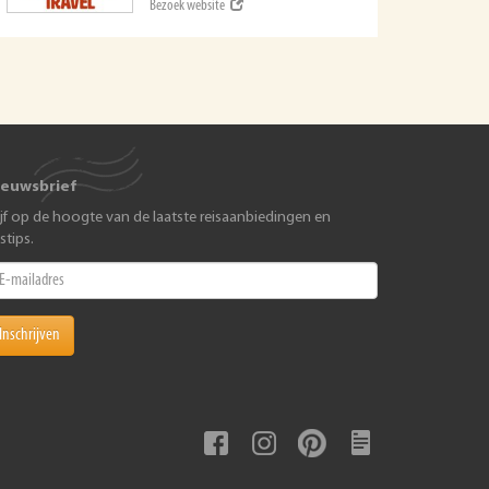
Bezoek website
ieuwsbrief
ijf op de hoogte van de laatste reisaanbiedingen en
istips.
Inschrijven