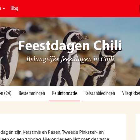
n
Blog
Feestdagen Chili
Belangrijke feestdagen in Chili
en (24)
Bestemmingen
Reisinformatie
Reisaanbiedingen
Vliegticke
estdagen zijn Kerstmis en Pasen. Tweede Pinkster- en
 alleen op een zondag. Hieronder een lijst met de vaste