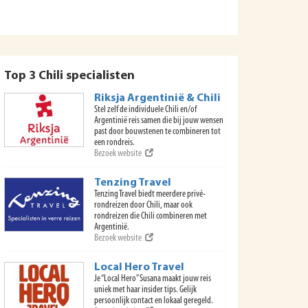
Top 3 Chili specialisten
Riksja Argentinië & Chili
Stel zelf de individuele Chili en/of
Argentinië reis samen die bij jouw wensen
past door bouwstenen te combineren tot
een rondreis.
Bezoek website
Tenzing Travel
Tenzing Travel biedt meerdere privé-
rondreizen door Chili, maar ook
rondreizen die Chili combineren met
Argentinië.
Bezoek website
Local Hero Travel
Je “Local Hero” Susana maakt jouw reis
uniek met haar insider tips. Gelijk
persoonlijk contact en lokaal geregeld.