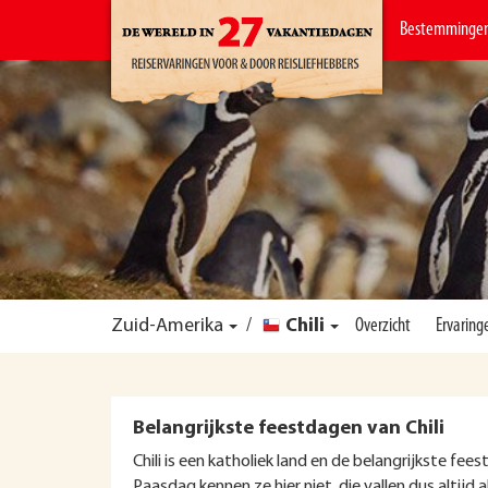
Bestemminge
Zuid-Amerika
/
Chili
Overzicht
Ervaring
Belangrijkste feestdagen van Chili
Chili is een katholiek land en de belangrijkste fe
Paasdag kennen ze hier niet, die vallen dus altijd