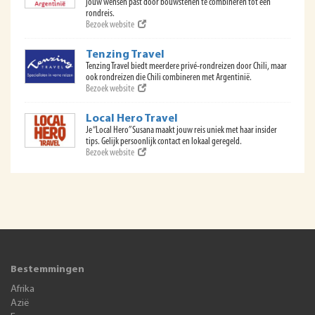
jouw wensen past door bouwstenen te combineren tot een
rondreis.
Bezoek website
Tenzing Travel
Tenzing Travel biedt meerdere privé-rondreizen door Chili, maar
ook rondreizen die Chili combineren met Argentinië.
Bezoek website
Local Hero Travel
Je “Local Hero” Susana maakt jouw reis uniek met haar insider
tips. Gelijk persoonlijk contact en lokaal geregeld.
Bezoek website
Bestemmingen
Afrika
Azië