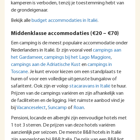
kamperen is verboden, tenzij je toestemming hebt van
de grondeigenaar.
Bekijk alle
budget accommodaties in Italië
.
Middenklasse accommodaties (€20 – €70)
Een camping is de meest populaire accommodatie onder
Nederlanders in Italië. Er zijn vooral veel
campings aan
het Gardameer
,
campings bij het Lago Maggiore
,
campings aan de Adriatische Kust
en
campings in
Toscane
. Je kunt ervoor kiezen om een standplaats te
huren of voor een volledige uitgeruste bungalow of
safaritent. Ook zijn er volop
stacaravans in Italië
te huur.
Prijzen van de campings variëren en zijn afhankelijk van
de faciliteiten en de ligging. Het ruimste aanbod vind je
bij
Vacanceselect
,
Suncamp
of
Roan
.
Pensioni, locande en alberghi zijn eenvoudige hotels met
1 tot 3 sterren. De prijzen van deze hotels variëren
aanzienlijk per seizoen. De meeste B&B hotels in Italië
zijn aangesloten bij B&B Italia. De prijs van een B&B ligt