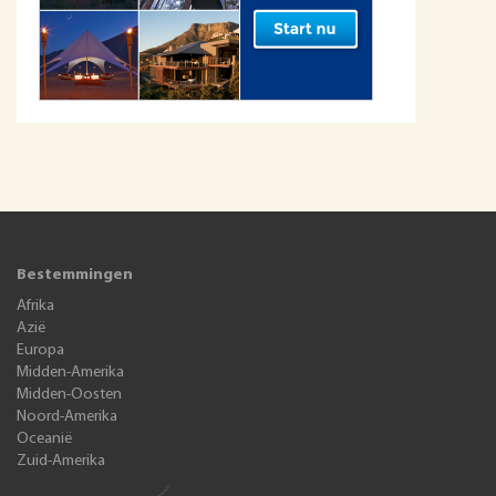
Bestemmingen
Afrika
Azië
Europa
Midden-Amerika
Midden-Oosten
Noord-Amerika
Oceanië
Zuid-Amerika