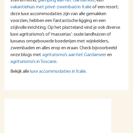
sterren hotel,
glamping aan het Gardameer
, een
vakantiehuis met privé-zwembad in Italië
of een resort;
deze luxe accommodaties zijn van alle gemakken
voorzien, hebben een fantastische ligging en een
stijlvolle inrichting. Op het platteland vind je ook diverse
luxe agriturismo’s of ‘masserias’: oude landhuizen of
luxueus omgebouwde boederijen met wijnkelders,
zwembaden en alles erop en eraan. Check bijvoorbeeld
onze blogs met
agriturismo’s aan het Gardameer
en
agriturismo’s in Toscane
.
Bekijk alle
luxe accommodaties in Italië
.