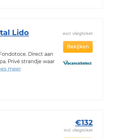
al Lido
excl. vliegticket
Bekijken
Fondotoce. Direct aan
a. Privé strandje waar
€132
incl. vliegticket