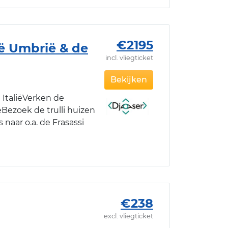
€2195
ië Umbrië & de
incl. vliegticket
Bekijken
 ItaliëVerken de
eBezoek de trulli huizen
 naar o.a. de Frasassi
€238
excl. vliegticket