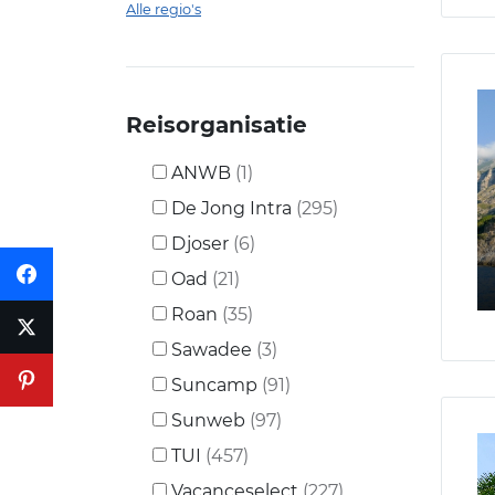
Alle regio's
Reisorganisatie
ANWB
(1)
De Jong Intra
(295)
Djoser
(6)
Oad
(21)
Roan
(35)
Sawadee
(3)
Suncamp
(91)
Sunweb
(97)
TUI
(457)
Vacanceselect
(227)