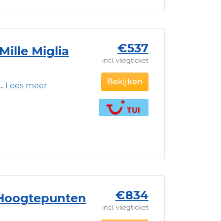
€537
Mille Miglia
incl. vliegticket
Bekijken
€834
e Hoogtepunten
incl. vliegticket