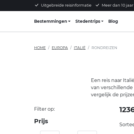
Uitgebreide reisinformatie
Meer dan 10 jaar
Bestemmingen
Stedentrips
Blog
HOME
EUROPA
ITALIË
RONDREIZEN
Een reis naar Ital
van verschillende r
vergelijk de prijze
123
Filter op:
Prijs
Sortee