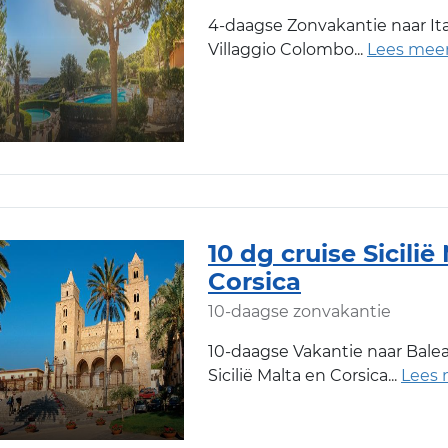
4-daagse Zonvakantie naar Ital
Villaggio Colombo
10 dg cruise Sicilië
Corsica
10-daagse zonvakantie
10-daagse Vakantie naar Balear
Sicilië Malta en Corsica