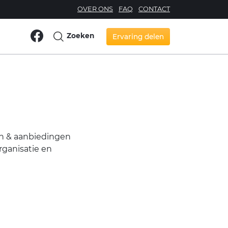
OVER ONS
FAQ
CONTACT
Zoeken
Ervaring delen
zen & aanbiedingen
organisatie en