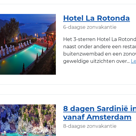
Hotel La Rotonda
6-daagse zonvakantie
Het 3-sterren Hotel La Rotonda
naast onder andere een resta
buitenzwembad en een zonove
geweldige uitzichten over
8 dagen Sardinië in
vanaf Amsterdam
8-daagse zonvakantie