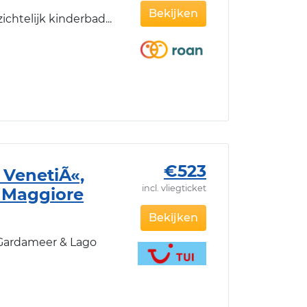
Bekijken
chtelijk kinderbad
€523
 VenetiÃ«,
incl. vliegticket
 Maggiore
Bekijken
 Gardameer & Lago