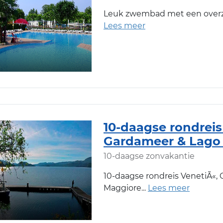
Leuk zwembad met een overzi
10-daagse rondreis
Gardameer & Lago
10-daagse zonvakantie
10-daagse rondreis VenetiÃ«,
Maggiore