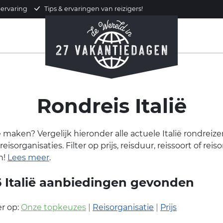
 ervaring
Tips & ervaringen van reizigers!
Rondreis Italië
ië maken? Vergelijk hieronder alle actuele Italië rondrei
eisorganisaties. Filter op prijs, reisduur, reissoort of reis
n!
Lees meer
.
6
Italië aanbiedingen gevonden
r op:
Onze topkeuzes
|
Reisorganisatie
|
Prijs