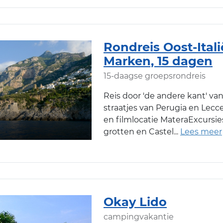
Rondreis Oost-Ital
Marken, 15 dagen
15-daagse groepsrondreis
Reis door 'de andere kant' van
straatjes van Perugia en Lecc
en filmlocatie MateraExcursies
grotten en Castel
Okay Lido
campingvakantie