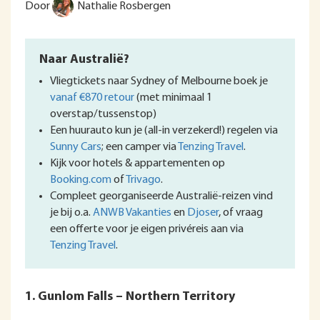
Door
Nathalie Rosbergen
Naar Australië?
Vliegtickets naar Sydney of Melbourne boek je
vanaf €870 retour
(met minimaal 1
overstap/tussenstop)
Een huurauto kun je (all-in verzekerd!) regelen via
Sunny Cars
; een camper via
Tenzing Travel
.
Kijk voor hotels & appartementen op
Booking.com
of
Trivago
.
Compleet georganiseerde Australië-reizen vind
je bij o.a.
ANWB Vakanties
en
Djoser
, of vraag
een offerte voor je eigen privéreis aan via
Tenzing Travel
.
1. Gunlom Falls – Northern Territory