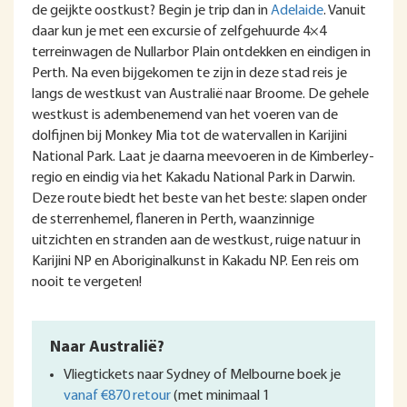
de geijkte oostkust? Begin je trip dan in
Adelaide
. Vanuit
daar kun je met een excursie of zelfgehuurde 4×4
terreinwagen de Nullarbor Plain ontdekken en eindigen in
Perth. Na even bijgekomen te zijn in deze stad reis je
langs de westkust van Australië naar Broome. De gehele
westkust is adembenemend van het voeren van de
dolfijnen bij Monkey Mia tot de watervallen in Karijini
National Park. Laat je daarna meevoeren in de Kimberley-
regio en eindig via het Kakadu National Park in Darwin.
Deze route biedt het beste van het beste: slapen onder
de sterrenhemel, flaneren in Perth, waanzinnige
uitzichten en stranden aan de westkust, ruige natuur in
Karijini NP en Aboriginalkunst in Kakadu NP. Een reis om
nooit te vergeten!
Naar Australië?
Vliegtickets naar Sydney of Melbourne boek je
vanaf €870 retour
(met minimaal 1