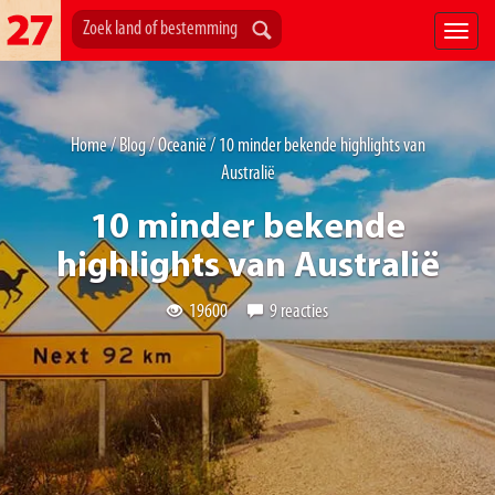
Home
/
Blog
/
Oceanië
/
10 minder bekende highlights van
Australië
10 minder bekende
highlights van Australië
19600
9 reacties