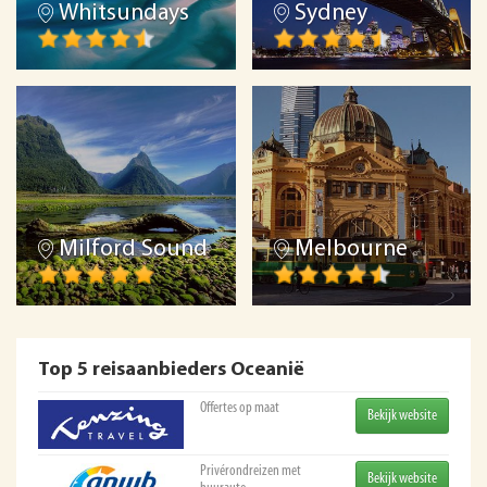
Whitsundays
Sydney
Milford Sound
Melbourne
Top 5 reisaanbieders Oceanië
Offertes op maat
Bekijk website
Privérondreizen met
Bekijk website