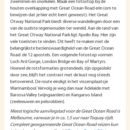
zwemmen en snorkelen. Maak een fotostop bij de
houten overkapping met Great Ocean Road erin (om te
bewijzen dat je hier echt bent geweest). Het Great
Otway National Park biedt diverse wandelingen door een
van de oudste regenwouden ter wereld. Aan de rand van
het Great Otway National Park ligt Apollo Bay. Hier zijn
vele toeristen te vinden. Dit heeft te maken met de
belangrijkste bezienswaardigheid van de Great Ocean
Road: de 12 apostels. Een volgende fotostop vormen
Loch Ard Gorge, London Bridge en Bay of Martyrs.
Hoewel de rotsformaties grotendeels zijn opgeslokt
door zee, blijft het contrast met de kust nog steeds
betoverend. De route eindigt in het vissersplaatsje
Warrnambool. Vervolg je weg dan naar Adelaide met
Barossa Valley (wijngaarden) en Kangaroo Island
(zeeleeuwen en pelsrobben).
Meest logische aanvliegstad voor de Great Ocean Road is
Melbourne, vanwaar je in ca. 1,5 uur naar Toquay rijdt.
Compleet georganiseerde Great Ocean Road-reizen kun