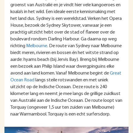
groenst van Australië en je vindt hier vele kangoeroes en
koala’s in het wild. Een ideale eerste kennismaking met
het land dus. Sydney is een wereldstad. Verken het Opera
House, bezoek de Sydney Skytower, vanwaar je een
prachtig uitzicht hebt over de stad of flaneer over de
boulevard rondom Darling Harbour. Ga daarna op weg
richting
Melbourne
. De route van Sydney naar Melbourne
biedt meren, rivieren en bossen én het witste strand op
aarde: hyams beach (bij Jervis Bay). Breng bij Melbourne
een bezoek aan Philip Island waar dwergpinguïns elke
avond aan land komen. Vanaf Melbourne begint de
Great
Ocean Road
langs steile rotswanden en met uniek
uitzicht op de Indische Oceaan. Deze route is 240
kilometer lang en neemt je mee langs de grillige zuidkust
van Australië aan de Indische Oceaan. De route loopt van
Torquay (ongeveer 1,5 uur ten zuiden van Melbourne)
naar Warrnambool. Torquay is een echt surfersdorp.