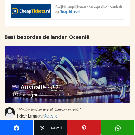
Bekijk & vergelijk meer goedkope vliegticketdeals
op
Cheaptickets.nl
.
Best beoordeelde landen Oceanië
Australië
- 8,7
123 ervaringen
“Mooiste land ter wereld, immense variatie”
Heleen Lamm
over
Australië
Twitter
4