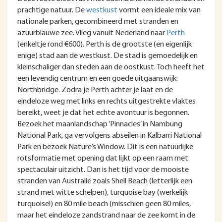
prachtige natuur. De
westkust
vormt een ideale mix van
nationale parken, gecombineerd met stranden en
azuurblauwe zee. Vlieg vanuit Nederland naar
Perth
(enkeltje rond €600). Perth is de grootste (en eigenlijk
enige) stad aan de westkust. De stad is gemoedelijk en
kleinschaliger dan steden aan de oostkust. Toch heeft het
een levendig centrum en een goede uitgaanswijk:
Northbridge. Zodra je Perth achter je laat en de
eindeloze weg met links en rechts uitgestrekte vlaktes
bereikt, weet je dat het echte avontuur is begonnen.
Bezoek het maanlandschap ‘Pinnacles’ in Nambung
National Park, ga vervolgens abseilen in Kalbarri National
Park en bezoek Nature’s Window. Dit is een natuurlijke
rotsformatie met opening dat lijkt op een raam met
spectaculair uitzicht. Dan is het tijd voor de mooiste
stranden van Australië zoals Shell Beach (letterlijk een
strand met witte schelpen), turquoise bay (werkelijk
turquoise!) en 80 mile beach (misschien geen 80 miles,
maar het eindeloze zandstrand naar de zee komt in de