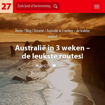
Home
/
Blog
/
Oceanië
/
Australië in 3 weken – de leukste
routes!
Australië in 3 weken –
de leukste routes!
29423
0 reacties