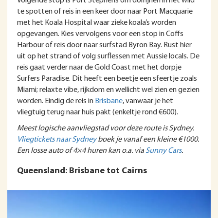
Volgende stop is Port Stephens om dolfijnen in het wild
te spotten of reis in een keer door naar Port Macquarie
met het Koala Hospital waar zieke koala’s worden
opgevangen. Kies vervolgens voor een stop in Coffs
Harbour of reis door naar surfstad Byron Bay. Rust hier
uit op het strand of volg surflessen met Aussie locals. De
reis gaat verder naar de Gold Coast met het dorpje
Surfers Paradise. Dit heeft een beetje een sfeertje zoals
Miami; relaxte vibe, rijkdom en wellicht wel zien en gezien
worden. Eindig de reis in
Brisbane
, vanwaar je het
vliegtuig terug naar huis pakt (enkeltje rond €600).
Meest logische aanvliegstad voor deze route is Sydney.
Vliegtickets naar Sydney
boek je vanaf een kleine €1000.
Een losse auto of 4×4 huren kan o.a. via
Sunny Cars
.
Queensland: Brisbane tot Cairns