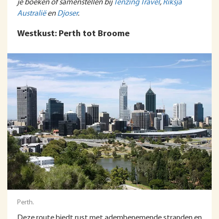
je boeken of samenstellen bij
Tenzing Travel
,
Riksja
Australië
en
Djoser
.
Westkust: Perth tot Broome
Perth.
Deze route biedt rust met adembenemende stranden en