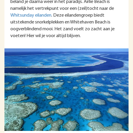
beland je daarna weer in het paradijs. Airlie Beach is
namelijk het vertrekpunt voor een (zeil)tocht naar de
Whitsunday eilanden
. Deze eilandengroep biedt
uitstekende snorkelplekken en Whitehaven Beach is
oogverblindend mooi. Het zand voelt zo zacht aan je
voeten! Hier wil je voor altijd blijven.