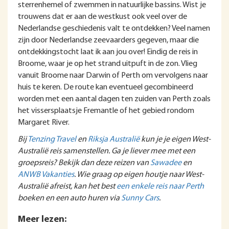
sterrenhemel of zwemmen in natuurlijke bassins. Wist je
trouwens dat er aan de westkust ook veel over de
Nederlandse geschiedenis valt te ontdekken? Veel namen
zijn door Nederlandse zeevaarders gegeven, maar die
ontdekkingstocht laat ik aan jou over! Eindig de reis in
Broome, waar je op het strand uitpuft in de zon. Vlieg
vanuit Broome naar Darwin of Perth om vervolgens naar
huis te keren. De route kan eventueel gecombineerd
worden met een aantal dagen ten zuiden van Perth zoals
het vissersplaatsje Fremantle of het gebied rondom
Margaret River.
Bij
Tenzing Travel
en
Riksja Australië
kun je je eigen West-
Australië reis samenstellen. Ga je liever mee met een
groepsreis? Bekijk dan deze reizen van
Sawadee
en
ANWB Vakanties
. Wie graag op eigen houtje naar West-
Australië afreist, kan het best
een enkele reis naar Perth
boeken en een auto huren via
Sunny Cars
.
Meer lezen: