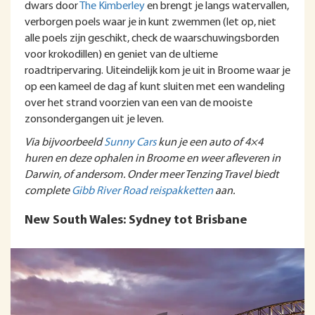
dwars door
The Kimberley
en brengt je langs watervallen,
verborgen poels waar je in kunt zwemmen (let op, niet
alle poels zijn geschikt, check de waarschuwingsborden
voor krokodillen) en geniet van de ultieme
roadtripervaring. Uiteindelijk kom je uit in Broome waar je
op een kameel de dag af kunt sluiten met een wandeling
over het strand voorzien van een van de mooiste
zonsondergangen uit je leven.
Via bijvoorbeeld
Sunny Cars
kun je een auto of 4×4
huren en deze ophalen in Broome en weer afleveren in
Darwin, of andersom. Onder meer Tenzing Travel biedt
complete
Gibb River Road reispakketten
aan.
New South Wales: Sydney tot Brisbane