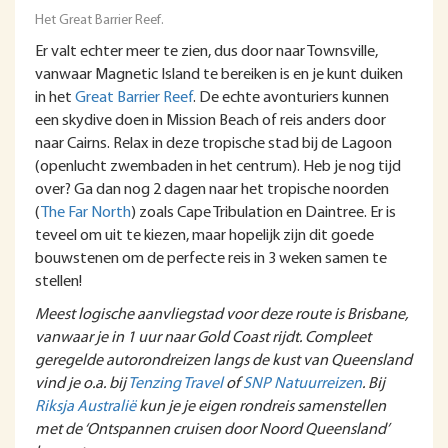
Het Great Barrier Reef.
Er valt echter meer te zien, dus door naar Townsville,
vanwaar Magnetic Island te bereiken is en je kunt duiken
in het
Great Barrier Reef
. De echte avonturiers kunnen
een skydive doen in Mission Beach of reis anders door
naar Cairns. Relax in deze tropische stad bij de Lagoon
(openlucht zwembaden in het centrum). Heb je nog tijd
over? Ga dan nog 2 dagen naar het tropische noorden
(
The Far North
) zoals Cape Tribulation en Daintree. Er is
teveel om uit te kiezen, maar hopelijk zijn dit goede
bouwstenen om de perfecte reis in 3 weken samen te
stellen!
Meest logische aanvliegstad voor deze route is Brisbane,
vanwaar je in 1 uur naar Gold Coast rijdt. Compleet
geregelde autorondreizen langs de kust van Queensland
vind je o.a. bij
Tenzing Travel
of
SNP Natuurreizen
. Bij
Riksja Australië
kun je je eigen rondreis samenstellen
met de ‘Ontspannen cruisen door Noord Queensland’