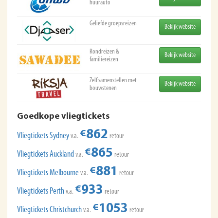
huurauto
Geliefde groepsreizen
Bekijk website
Rondreizen &
Bekijk website
familiereizen
Zelf samenstellen met
Bekijk website
bouwstenen
Goedkope vliegtickets
862
€
Vliegtickets Sydney
v.a.
retour
865
€
Vliegtickets Auckland
v.a.
retour
881
€
Vliegtickets Melbourne
v.a.
retour
933
€
Vliegtickets Perth
v.a.
retour
1053
€
Vliegtickets Christchurch
v.a.
retour