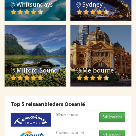
Whitsundays
Sydney
Milford Sound
Melbourne
Top 5 reisaanbieders Oceanië
Offertes op maat
Bekijk website
Privérondreizen met
Bekijk website