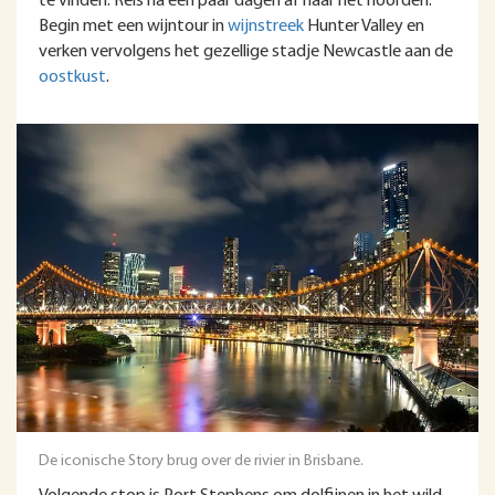
te vinden. Reis na een paar dagen af naar het noorden.
Begin met een wijntour in
wijnstreek
Hunter Valley en
verken vervolgens het gezellige stadje Newcastle aan de
oostkust
.
De iconische Story brug over de rivier in Brisbane.