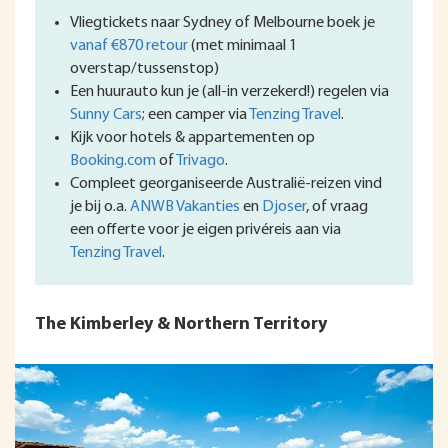
Vliegtickets naar Sydney of Melbourne boek je
vanaf €870 retour
(met minimaal 1
overstap/tussenstop)
Een huurauto kun je (all-in verzekerd!) regelen via
Sunny Cars
; een camper via
Tenzing Travel
.
Kijk voor hotels & appartementen op
Booking.com
of
Trivago
.
Compleet georganiseerde Australië-reizen vind
je bij o.a.
ANWB Vakanties
en
Djoser
, of vraag
een offerte voor je eigen privéreis aan via
Tenzing Travel
.
The Kimberley & Northern Territory