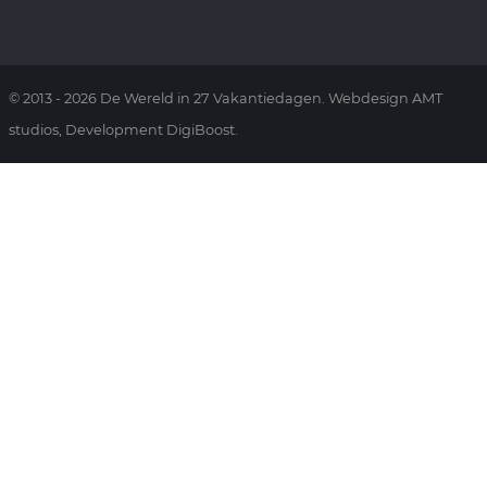
© 2013 - 2026 De Wereld in 27 Vakantiedagen. Webdesign AMT
studios, Development DigiBoost.