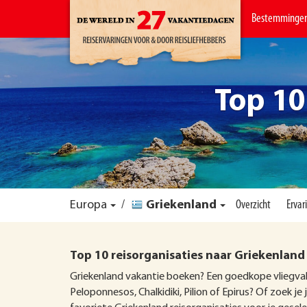
Bestemminge
Top 10
Europa
/
Griekenland
Overzicht
Ervar
Top 10 reisorganisaties naar Griekenland
Griekenland vakantie boeken? Een goedkope vliegvaka
Peloponnesos, Chalkidiki, Pilion of Epirus? Of zoek j