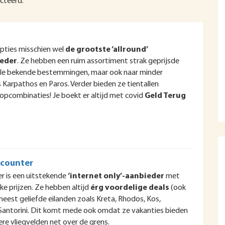
ecteerd.
opties misschien wel
de grootste ‘allround’
ieder
. Ze hebben een ruim assortiment strak geprijsde
alle bekende bestemmingen, maar ook naar minder
 Karpathos en Paros. Verder bieden ze tientallen
opcombinaties! Je boekt er altijd met covid
Geld Terug
scounter
r is een uitstekende
‘internet only’-aanbieder
met
ke prijzen. Ze hebben altijd
érg voordelige deals
(ook
 meest geliefde eilanden zoals Kreta, Rhodos, Kos,
Santorini. Dit komt mede ook omdat ze vakanties bieden
ere vliegvelden net over de grens.