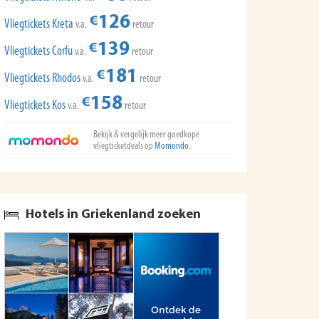
126
€
Vliegtickets Kreta
v.a.
retour
139
€
Vliegtickets Corfu
v.a.
retour
181
€
Vliegtickets Rhodos
v.a.
retour
158
€
Vliegtickets Kos
v.a.
retour
Bekijk & vergelijk meer goedkope
vliegticketdeals op
Momondo
.
Hotels in Griekenland zoeken