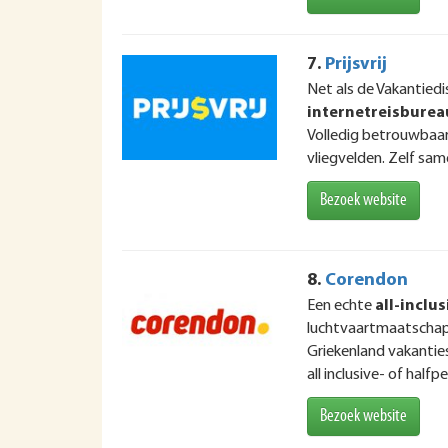
7.
Prijsvrij
Net als de Vakantiedisc
internetreisburea
Volledig betrouwbaar
vliegvelden. Zelf sam
Bezoek website
8.
Corendon
Een echte
all-inclus
luchtvaartmaatschapp
Griekenland vakanties
all inclusive- of half
Bezoek website