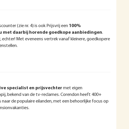
ounter (zie nr. 4) is ook Prijsvrij een
100%
u met daarbij horende goedkope aanbiedingen
.
, echter! Met eveneens vertrek vanaf kleinere, goedkopere
enstellen.
ive specialist en prijsvechter
met eigen
ij, bekend van de tv-reclames. Corendon heeft 400+
 naar de populaire eilanden, met een behoorlijke focus op
pensionvakanties.