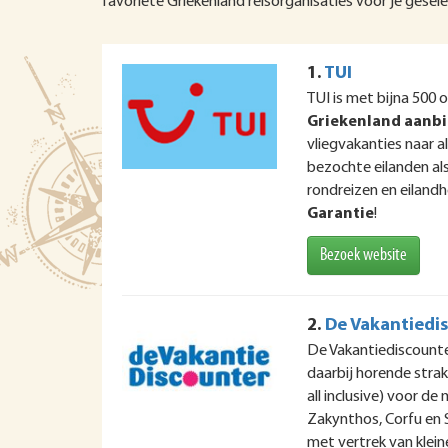
favoriete Griekenland reisorganisaties voor je gesel
1.
TUI
TUI is met bijna 500 
Griekenland aanb
vliegvakanties naar 
bezochte eilanden als
rondreizen en eilandh
Garantie
!
Bezoek website
2.
De Vakantiedi
De Vakantiediscounte
daarbij horende strak
all inclusive) voor de
Zakynthos, Corfu en 
met vertrek van klein