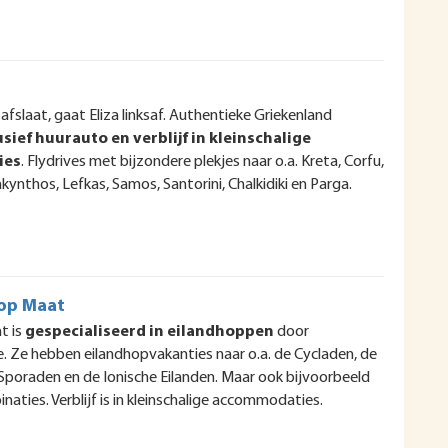
afslaat, gaat Eliza linksaf. Authentieke Griekenland
usief huurauto en verblijf in kleinschalige
ies
. Flydrives met bijzondere plekjes naar o.a. Kreta, Corfu,
kynthos, Lefkas, Samos, Santorini, Chalkidiki en Parga.
op Maat
t is
gespecialiseerd in eilandhoppen
door
e. Ze hebben eilandhopvakanties naar o.a. de Cycladen, de
 Sporaden en de Ionische Eilanden. Maar ook bijvoorbeeld
naties. Verblijf is in kleinschalige accommodaties.