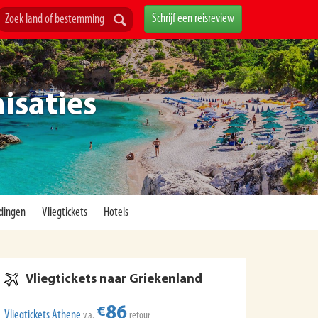
Schrijf een reisreview
isaties
dingen
Vliegtickets
Hotels
Vliegtickets naar Griekenland
86
€
Vliegtickets Athene
v.a.
retour