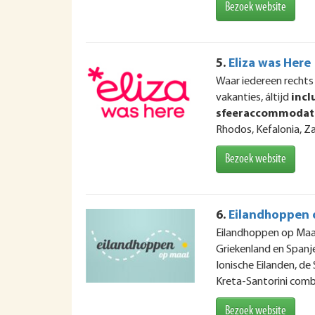
Bezoek website
5.
Eliza was Here
Waar iedereen rechts 
vakanties, áltijd
incl
sfeeraccommodat
Rhodos, Kefalonia, Za
Bezoek website
6.
Eilandhoppen 
Eilandhoppen op Maa
Griekenland en Spanj
Ionische Eilanden, de
Kreta-Santorini combi
Bezoek website