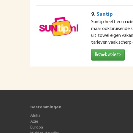
9.
Suntip
Suntip heeft een
rui
maar ook bruisende s
uit zowel eigen vaka
tarieven vaak scherp g
Bezoek website
Bestemmingen
Afrika
Azië
Europa