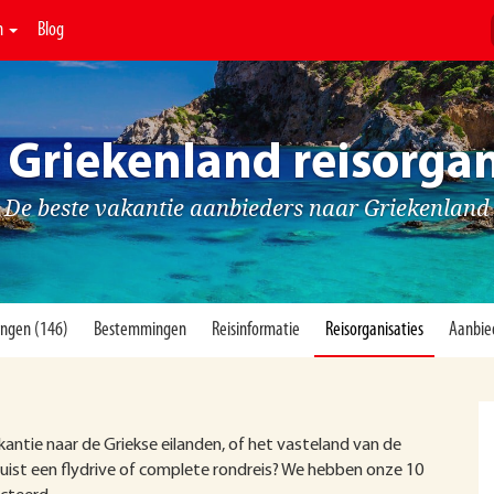
n
Blog
 Griekenland reisorgan
De beste vakantie aanbieders naar Griekenland
ingen (146)
Bestemmingen
Reisinformatie
Reisorganisaties
Aanbie
ntie naar de Griekse eilanden, of het vasteland van de
e juist een flydrive of complete rondreis? We hebben onze 10