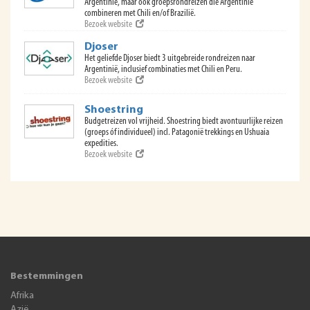
Argentinië, maar ook groepsrondreizen die Argentinië
combineren met Chili en/of Brazilië.
Bezoek website
Djoser
Het geliefde Djoser biedt 3 uitgebreide rondreizen naar
Argentinië, inclusief combinaties met Chili en Peru.
Bezoek website
Shoestring
Budgetreizen vol vrijheid. Shoestring biedt avontuurlijke reizen
(groeps óf individueel) incl. Patagonië trekkings en Ushuaia
expedities.
Bezoek website
Bestemmingen
Afrika
Azië