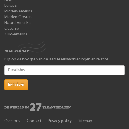
Europa
Midden-Amerika
Midden-Oosten
Noord-Amerika
Oceanië
Zuid-Amerika
Nieuwsbrief
Blijf op de hoogte van de laatste reisaanbiedingen en reistips.
Inschrijven
Over ons
Contact
Privacy policy
Sitemap