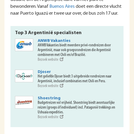
bewonderen. Vanaf
Buenos Aires
doet een directe vlucht
naar Puerto Iguazú er twee uur over, de bus zo’n 17 uur.
Top 3 Argentinië specialisten
ANWB Vakanties
ANWB Vakanties biedt meerdere privé-rondreizen door
Argentinië, maar ook groepsrondreizen die Argentinië
combineren met Chili en/of Brazilië.
Bezoek website
Djoser
Het geliefde Djoser biedt 3 uitgebreide rondreizen naar
Argentinië, inclusief combinaties met Chili en Peru.
Bezoek website
Shoestring
Budgetreizen vol vrijheid. Shoestring biedt avontuurlijke
reizen (groeps óf individueel) incl. Patagonië trekkings en
Ushuaia expedities.
Bezoek website