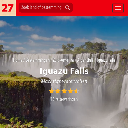
Home
/
Bestemmingen
/
Zuid-Amerika
/
Argentinië
/ Iguazu Falls
Iguazu Falls
Machtige watervallen
15
reiservaringen