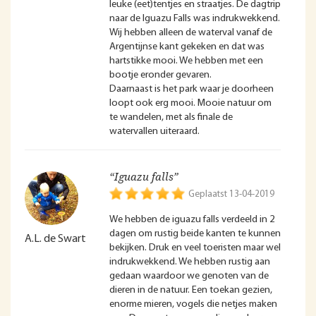
leuke (eet)tentjes en straatjes. De dagtrip
naar de Iguazu Falls was indrukwekkend.
Wij hebben alleen de waterval vanaf de
Argentijnse kant gekeken en dat was
hartstikke mooi. We hebben met een
bootje eronder gevaren.
Daarnaast is het park waar je doorheen
loopt ook erg mooi. Mooie natuur om
te wandelen, met als finale de
watervallen uiteraard.
“Iguazu falls”
Geplaatst 13-04-2019
We hebben de iguazu falls verdeeld in 2
dagen om rustig beide kanten te kunnen
A.L. de Swart
bekijken. Druk en veel toeristen maar wel
indrukwekkend. We hebben rustig aan
gedaan waardoor we genoten van de
dieren in de natuur. Een toekan gezien,
enorme mieren, vogels die netjes maken