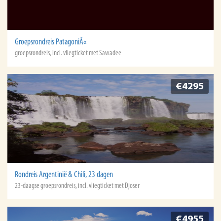
Groepsrondreis PatagoniÃ«
groepsrondreis, incl. vliegticket met Sawadee
€4295
Rondreis Argentinië & Chili, 23 dagen
23-daagse groepsrondreis, incl. vliegticket met Djoser
€4955