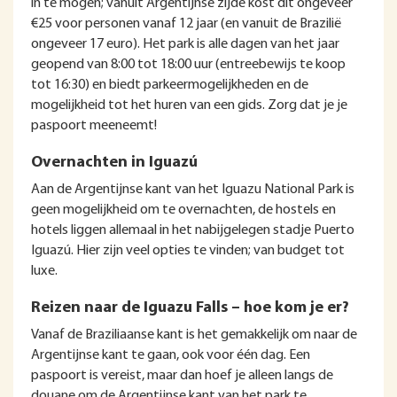
in te mogen; vanuit Argentijnse zijde kost dit ongeveer
€25 voor personen vanaf 12 jaar (en vanuit de Brazilië
ongeveer 17 euro). Het park is alle dagen van het jaar
geopend van 8:00 tot 18:00 uur (entreebewijs te koop
tot 16:30) en biedt parkeermogelijkheden en de
mogelijkheid tot het huren van een gids. Zorg dat je je
paspoort meeneemt!
Overnachten in Iguazú
Aan de Argentijnse kant van het Iguazu National Park is
geen mogelijkheid om te overnachten, de hostels en
hotels liggen allemaal in het nabijgelegen stadje Puerto
Iguazú. Hier zijn veel opties te vinden; van budget tot
luxe.
Reizen naar de Iguazu Falls – hoe kom je er?
Vanaf de Braziliaanse kant is het gemakkelijk om naar de
Argentijnse kant te gaan, ook voor één dag. Een
paspoort is vereist, maar dan hoef je alleen langs de
douane om de Argentijnse kant van het park te