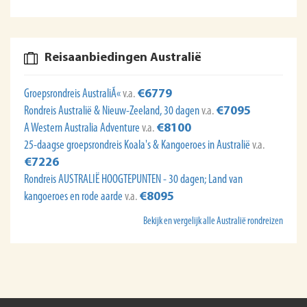
Reisaanbiedingen Australië
Groepsrondreis AustraliÃ«
v.a.
€6779
Rondreis Australië & Nieuw-Zeeland, 30 dagen
v.a.
€7095
A Western Australia Adventure
v.a.
€8100
25-daagse groepsrondreis Koala's & Kangoeroes in Australië
v.a.
€7226
Rondreis AUSTRALIË HOOGTEPUNTEN - 30 dagen; Land van
kangoeroes en rode aarde
v.a.
€8095
Bekijk en vergelijk alle Australië rondreizen