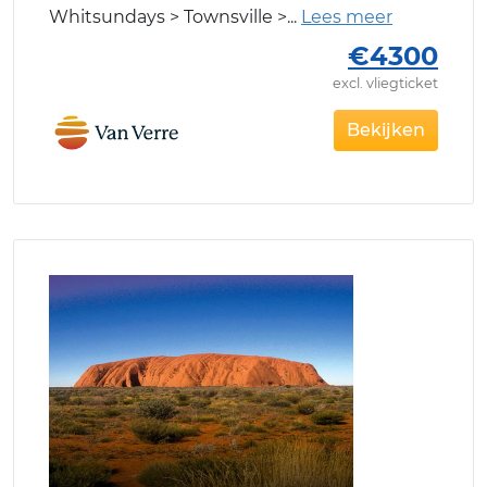
Whitsundays > Townsville >
€4300
excl. vliegticket
Bekijken