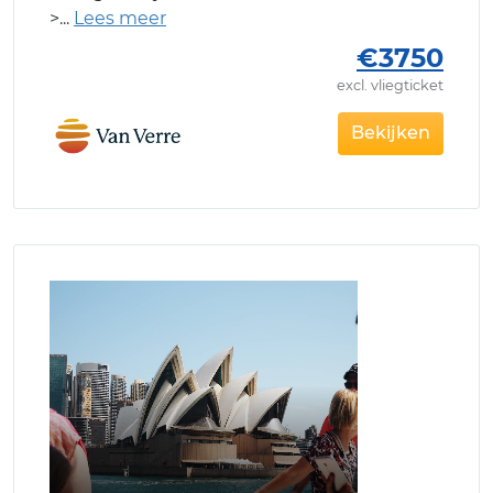
>
€3750
excl. vliegticket
Bekijken