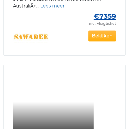
AustraliÃ«,
€7359
incl. vliegticket
Bekijken