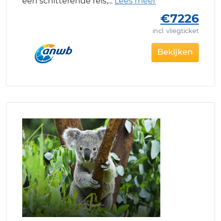
een schitterende reis,
€7226
incl. vliegticket
Bekijken