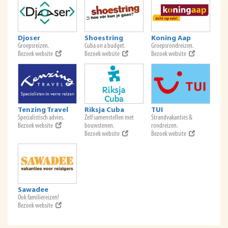
Djoser
Shoestring
Koning Aap
Groepsreizen.
Cuba on a budget.
Groepsrondreizen.
Bezoek website
Bezoek website
Bezoek website
Tenzing Travel
Riksja Cuba
TUI
Specialistisch advies.
Zelf samenstellen met
Strandvakanties &
Bezoek website
bouwstenen.
rondreizen.
Bezoek website
Bezoek website
Sawadee
Ook familiereizen!
Bezoek website