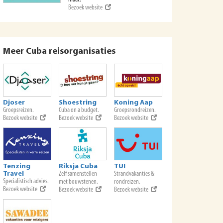
Bezoek website
Meer Cuba reisorganisaties
Djoser
Shoestring
Koning Aap
Groepsreizen.
Cuba on a budget.
Groepsrondreizen.
Bezoek website
Bezoek website
Bezoek website
Tenzing
Riksja Cuba
TUI
Travel
Zelf samenstellen
Strandvakanties &
Specialistisch advies.
met bouwstenen.
rondreizen.
Bezoek website
Bezoek website
Bezoek website