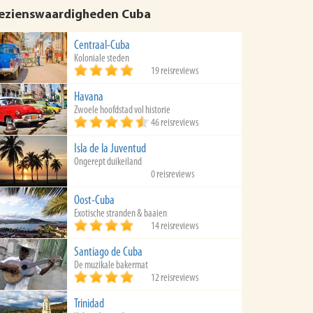
ezienswaardigheden Cuba
Centraal-Cuba
Koloniale steden
19 reisreviews
Havana
Zwoele hoofdstad vol historie
46 reisreviews
Isla de la Juventud
Ongerept duikeiland
0 reisreviews
Oost-Cuba
Exotische stranden & baaien
14 reisreviews
Santiago de Cuba
De muzikale bakermat
12 reisreviews
Trinidad