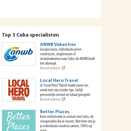
Top 3 Cuba specialisten
ANWB Vakanties
Groepsreizen, individuele privé-
rondreizen, singlereizen of
strandvakanties naar Cuba: de ANWB heeft
het allemaal.
Bezoek website
Local Hero Travel
Je “Local Hero” Dariel maakt jouw reis
uniek met zijn insider tips. Gelijk
persoonlijk contact en lokaal geregeld.
Bezoek website
Better Places
Kom rechtstreeks in contact met Julio, de
reisspecialist die er woont. Met hem stel je
je individuele rondreis samen, 100% op
maat.