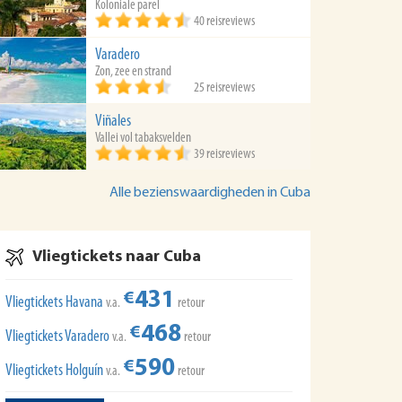
Koloniale parel
40 reisreviews
Varadero
Zon, zee en strand
25 reisreviews
Viñales
Vallei vol tabaksvelden
39 reisreviews
Alle bezienswaardigheden in Cuba
Vliegtickets naar Cuba
431
€
Vliegtickets Havana
v.a.
retour
468
€
Vliegtickets Varadero
v.a.
retour
590
€
Vliegtickets Holguín
v.a.
retour