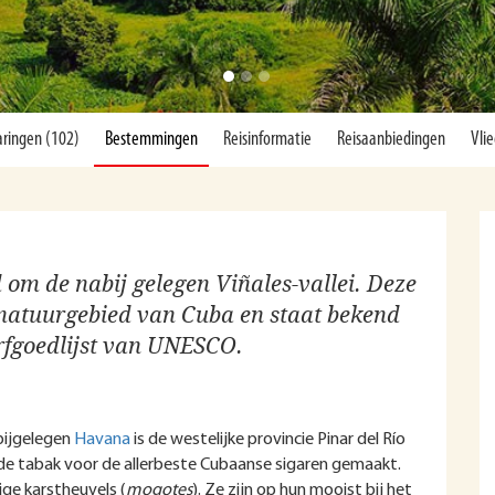
aringen (102)
Bestemmingen
Reisinformatie
Reisaanbiedingen
Vlie
 om de nabij gelegen Viñales-vallei. Deze
e natuurgebied van Cuba en staat bekend
erfgoedlijst van UNESCO.
bijgelegen
Havana
is de westelijke provincie Pinar del Río
de tabak voor de allerbeste Cubaanse sigaren gemaakt.
ige karstheuvels (
mogotes
). Ze zijn op hun mooist bij het