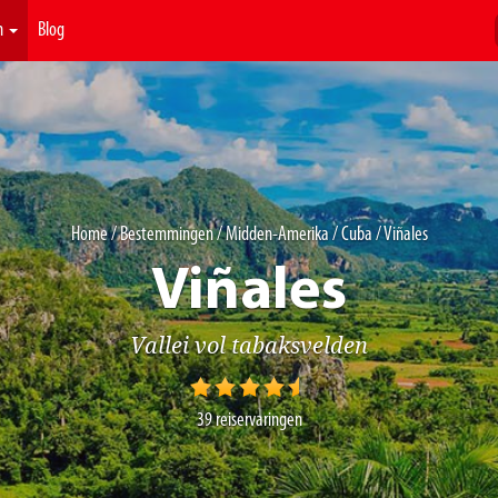
n
Blog
Home
/
Bestemmingen
/
Midden-Amerika
/
Cuba
/ Viñales
Viñales
Vallei vol tabaksvelden
39
reiservaringen