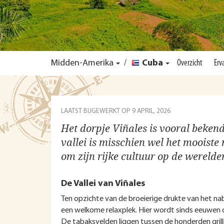
Midden-Amerika
/
Cuba
Overzicht
Erv
LAATST BIJGEWERKT OP
9 APRIL, 2026
Het dorpje Viñales is vooral bekend
vallei is misschien wel het mooist
om zijn rijke cultuur op de wereld
De Vallei van Viñales
Ten opzichte van de broeierige drukte van het na
een welkome relaxplek. Hier wordt sinds eeuwen 
De tabaksvelden liggen tussen de honderden grill