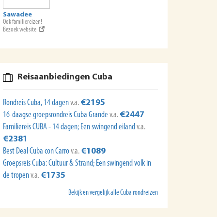
Sawadee
Ook familiereizen!
Bezoek website
Reisaanbiedingen Cuba
Rondreis Cuba, 14 dagen
v.a.
€2195
16-daagse groepsrondreis Cuba Grande
v.a.
€2447
Familiereis CUBA - 14 dagen; Een swingend eiland
v.a.
€2381
Best Deal Cuba con Carro
v.a.
€1089
Groepsreis Cuba: Cultuur & Strand; Een swingend volk in
de tropen
v.a.
€1735
Bekijk en vergelijk alle Cuba rondreizen