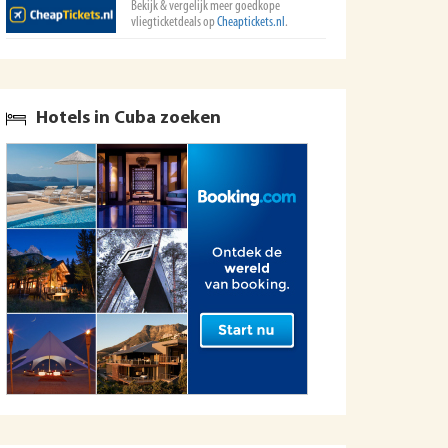
Bekijk & vergelijk meer goedkope
vliegticketdeals op
Cheaptickets.nl
.
Hotels in Cuba zoeken