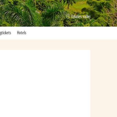
Viñales
gtickets
Hotels