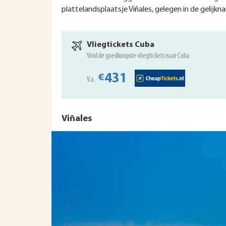
plattelandsplaatsje Viñales, gelegen in de gelijk
Vliegtickets Cuba
Vind de goedkoopste vliegtickets naar Cuba
431
€
V.a.
Viñales