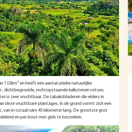
van 132km² en heeft een aantal unieke natuurlijke
le , dichtbegroeide, rechtopstaande kalkstenen rotsen,
is zeer vruchtbaar. De tabaksbladeren die elders in
n deze vruchtbare plantages. In de grond vormt zich een
, van in totaal ruim 45 kilometer lang. De grootste grot
andelend en per boot met gids te bezoeken.