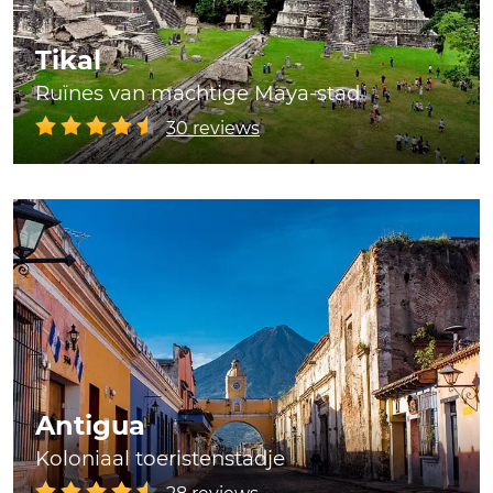
Tikal
Ruïnes van machtige Maya-stad
30 reviews
Antigua
Koloniaal toeristenstadje