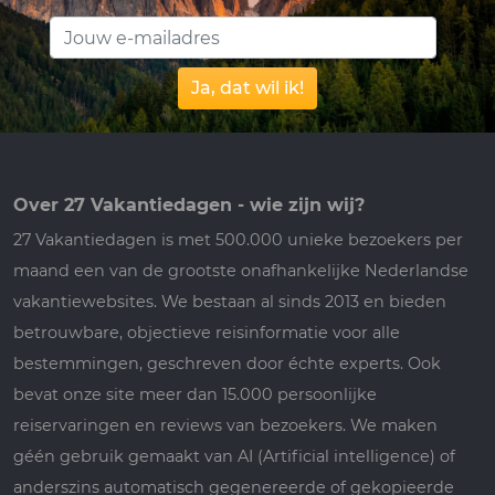
Ja, dat wil ik!
Over 27 Vakantiedagen - wie zijn wij?
27 Vakantiedagen is met 500.000 unieke bezoekers per
maand een van de grootste onafhankelijke Nederlandse
vakantiewebsites. We bestaan al sinds 2013 en bieden
betrouwbare, objectieve reisinformatie voor alle
bestemmingen, geschreven door échte experts. Ook
bevat onze site meer dan 15.000 persoonlijke
reiservaringen en reviews van bezoekers. We maken
géén gebruik gemaakt van AI (Artificial intelligence) of
anderszins automatisch gegenereerde of gekopieerde