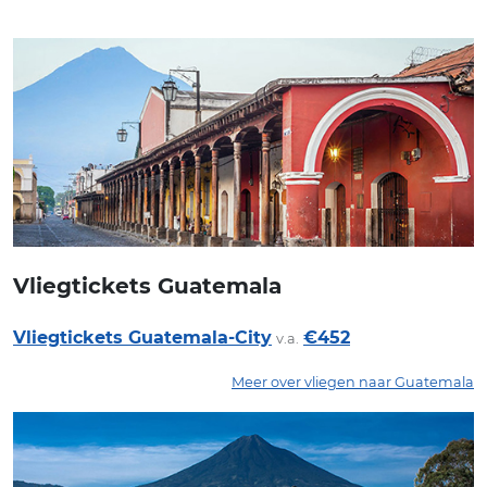
Vliegtickets Guatemala
Vliegtickets Guatemala-City
€452
v.a.
Meer over vliegen naar Guatemala