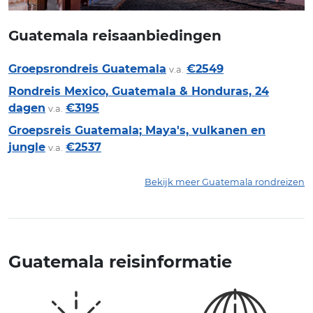
Guatemala reisaanbiedingen
Groepsrondreis Guatemala
€2549
v.a.
Rondreis Mexico, Guatemala & Honduras, 24
dagen
€3195
v.a.
Groepsreis Guatemala; Maya's, vulkanen en
jungle
€2537
v.a.
Bekijk meer Guatemala rondreizen
Guatemala reisinformatie