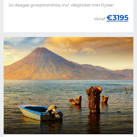
24-daagse groepsrondreis, incl. vliegticket met Djoser
€3195
Vanaf