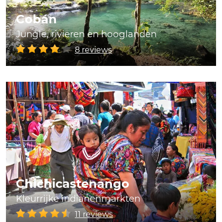
Cobán
Jungle, rivieren en hooglanden
8 reviews
Chichicastenango
Kleurrijke indianenmarkten
11 reviews