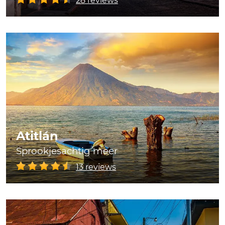
28 reviews
Atitlán
Sprookjesachtig meer
13 reviews