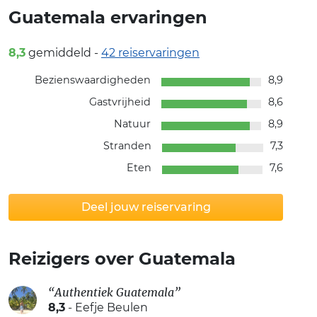
Guatemala ervaringen
8,3
gemiddeld -
42
reiservaringen
Bezienswaardigheden
8,9
Gastvrijheid
8,6
Natuur
8,9
Stranden
7,3
Eten
7,6
Deel jouw reiservaring
Reizigers over Guatemala
“Authentiek Guatemala”
8,3
- Eefje Beulen