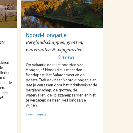
Noord-Hongarije
kte
Berglandschappen, grotten,
watervallen & wijngaarden
0 reviews
deren
Op vakantie naar het noorden van
de
Hongarije? Hongarije is meer dan
lerlei
Boedapest, het Balatonmeer en de
an de
poesta! Trek ook naar Noord-Hongarije en
d en de
laat je verrassen door het indrukwekkende
en.
berglandschap, de grotten, de
r een
watervallen, de lipizzanerpaarden en niet
e!
te vergeten: de heerlijke Hongaarse
wijnen.
Lees meer >