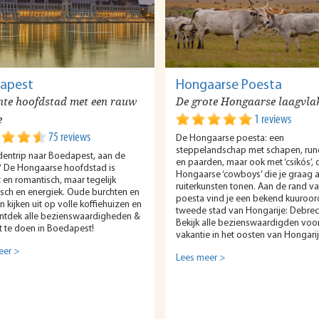
apest
Hongaarse Poesta
nte hoofdstad met een rauw
De grote Hongaarse laagvla
e
1 reviews
75 reviews
De Hongaarse poesta: een
steppelandschap met schapen, run
dentrip naar Boedapest, aan de
en paarden, maar ook met ‘csikós’, 
 De Hongaarse hoofdstad is
Hongaarse ‘cowboys’ die je graag al
 en romantisch, maar tegelijk
ruiterkunsten tonen. Aan de rand v
sch en energiek. Oude burchten en
poesta vind je een bekend kuuroor
n kijken uit op volle koffiehuizen en
tweede stad van Hongarije: Debrec
Ontdek alle bezienswaardigheden &
Bekijk alle bezienswaardigden voo
t te doen in Boedapest!
vakantie in het oosten van Hongarij
eer >
Lees meer >