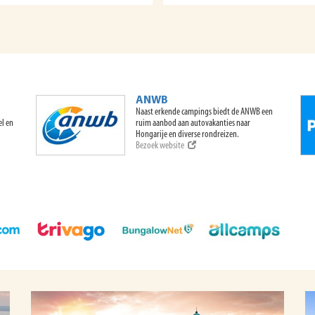
ANWB
Naast erkende campings biedt de ANWB een
el en
ruim aanbod aan autovakanties naar
Hongarije en diverse rondreizen.
Bezoek website