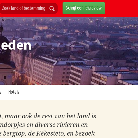
Schrijf een reisreview
heden
e
s
Hotels
 maar ook de rest van het land is
ndorpjes en diverse rivieren en
e bergtop, de Kékesteto, en bezoek