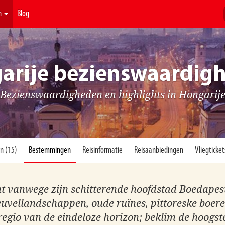
n
Blog
arije bezienswaardig
Bezienswaardigheden en highlights in Hongarij
n (15)
Bestemmingen
Reisinformatie
Reisaanbiedingen
Vliegticket
t vanwege zijn schitterende hoofdstad Boedapest,
euvellandschappen, oude ruïnes, pittoreske boere
 regio van de eindeloze horizon; beklim de hoogst