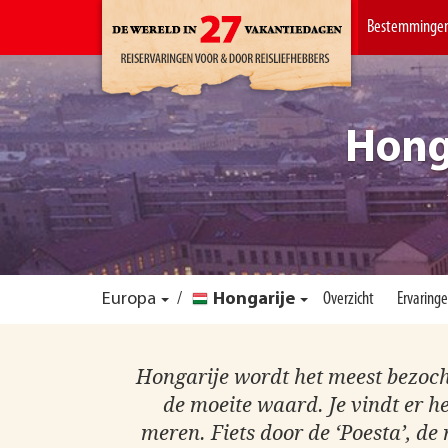
Bestemminge
Hong
Europa
/
Hongarije
Overzicht
Ervaringe
Hongarije wordt het meest bezoch
de moeite waard. Je vindt er h
meren. Fiets door de ‘Poesta’, de