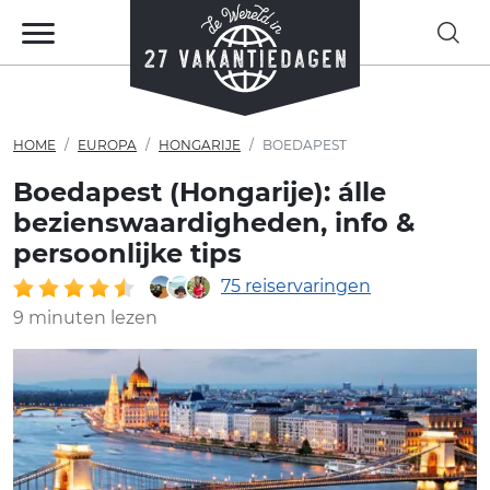
HOME
EUROPA
HONGARIJE
BOEDAPEST
Boedapest (Hongarije): álle
bezienswaardigheden, info &
persoonlijke tips
75 reiservaringen
9 minuten lezen