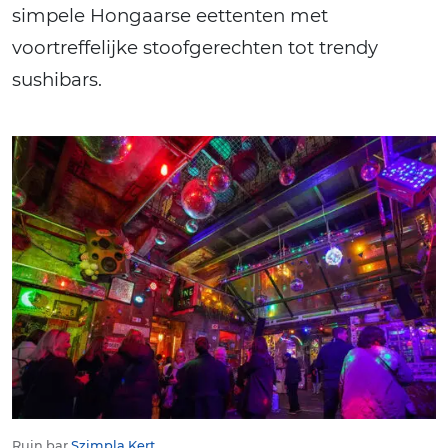
simpele Hongaarse eettenten met
voortreffelijke stoofgerechten tot trendy
sushibars.
Ruin bar
Szimpla Kert
.