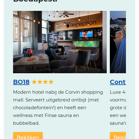
BO18
★★★★
Continen
Modern hotel nabij de Corvin shopping
Luxe 4-sterr
mall. Serveert uitgebreid ontbijt (met
voormalig ba
chocoladefontein!) en heeft een
grote daktu
wellness met Finse sauna en
een wellnes
bubbelbad.
sauna’s .
Bekijken
Bekijken