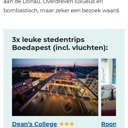
aan de Donau. Overdreven luxueus en
bombastisch, maar zeker een bezoek waard.
3x leuke stedentrips
Boedapest (incl. vluchten):
Dean’s College
★★★
Roomba