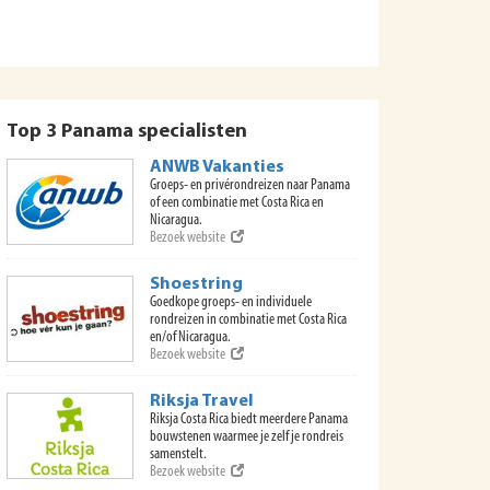
Top 3 Panama specialisten
ANWB Vakanties
Groeps- en privérondreizen naar Panama
of een combinatie met Costa Rica en
Nicaragua.
Bezoek website
Shoestring
Goedkope groeps- en individuele
rondreizen in combinatie met Costa Rica
en/of Nicaragua.
Bezoek website
Riksja Travel
Riksja Costa Rica biedt meerdere Panama
bouwstenen waarmee je zelf je rondreis
samenstelt.
Bezoek website