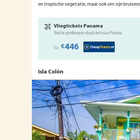
en tropische vegetatie, maar ook om zijn bruisen
Vliegtickets Panama
Vind de goedkoopste vliegtickets naar Panama
446
€
V.a.
Isla Colón