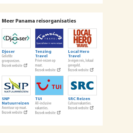
Meer Panama reisorganisaties
Djoser
Tenzing
Local Hero
Geliefde
Travel
Travel
Privé-reizen op
Je eigen reis, lokaal
groepsreizen.
maat.
geregeld.
Bezoek website
Bezoek website
Bezoek website
SNP
TUI
SRC Reizen
Natuurreizen
All-inclusive
Cultuurvakanties.
Avontuur op maat.
vakanties.
Bezoek website
Bezoek website
Bezoek website