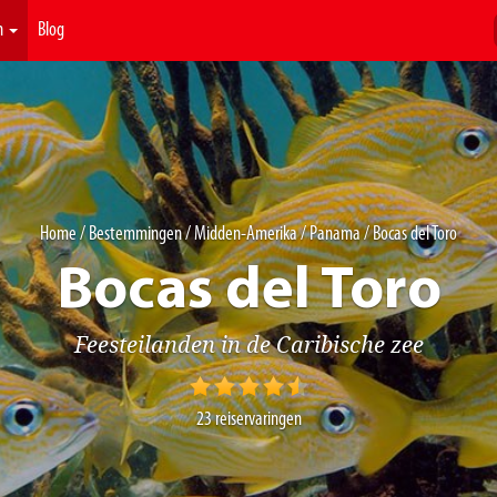
n
Blog
Home
/
Bestemmingen
/
Midden-Amerika
/
Panama
/ Bocas del Toro
Bocas del Toro
Feesteilanden in de Caribische zee
23
reiservaringen