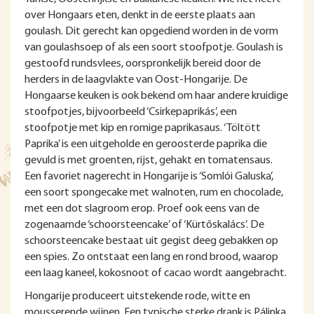
over Hongaars eten, denkt in de eerste plaats aan
goulash. Dit gerecht kan opgediend worden in de vorm
van goulashsoep of als een soort stoofpotje. Goulash is
gestoofd rundsvlees, oorspronkelijk bereid door de
herders in de laagvlakte van Oost-Hongarije. De
Hongaarse keuken is ook bekend om haar andere kruidige
stoofpotjes, bijvoorbeeld ‘Csirkepaprikás’, een
stoofpotje met kip en romige paprikasaus. ‘Töltött
Paprika’ is een uitgeholde en geroosterde paprika die
gevuld is met groenten, rijst, gehakt en tomatensaus.
Een favoriet nagerecht in Hongarije is ‘Somlói Galuska’,
een soort spongecake met walnoten, rum en chocolade,
met een dot slagroom erop. Proef ook eens van de
zogenaamde ‘schoorsteencake’ of ‘Kürtőskalács’. De
schoorsteencake bestaat uit gegist deeg gebakken op
een spies. Zo ontstaat een lang en rond brood, waarop
een laag kaneel, kokosnoot of cacao wordt aangebracht.
Hongarije produceert uitstekende rode, witte en
mousserende wijnen. Een typische sterke drank is Pálinka,