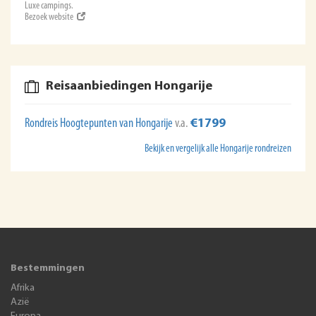
Luxe campings.
Bezoek website
Reisaanbiedingen Hongarije
Rondreis Hoogtepunten van Hongarije
v.a.
€1799
Bekijk en vergelijk alle Hongarije rondreizen
Bestemmingen
Afrika
Azië