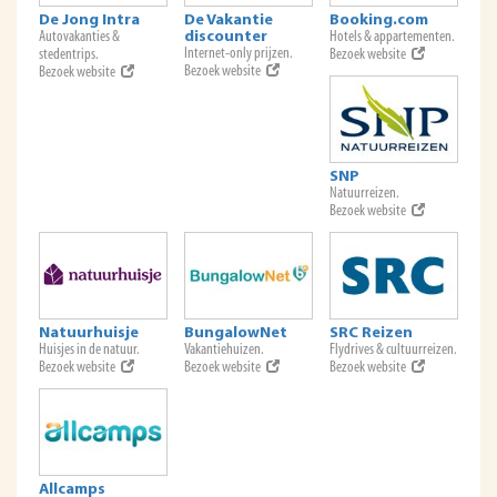
De Jong Intra
De Vakantie
Booking.com
Autovakanties &
discounter
Hotels & appartementen.
Internet-only prijzen.
stedentrips.
Bezoek website
Bezoek website
Bezoek website
SNP
Natuurreizen.
Bezoek website
Natuurhuisje
BungalowNet
SRC Reizen
Huisjes in de natuur.
Vakantiehuizen.
Flydrives & cultuurreizen.
Bezoek website
Bezoek website
Bezoek website
Allcamps