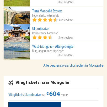
0 reisreviews
Trans Mongolië Express
Legendarische treinreis
3 reisreviews
Ulaanbaatar
Intrigerende hoofdstad
3 reisreviews
West-Mongolië - Altaigebergte
Ruig, ongerept en afgelegen
0 reisreviews
Alle bezienswaardigheden in Mongolië
Vliegtickets naar Mongolië
604
€
Vliegtickets Ulaanbaatar
v.a.
retour