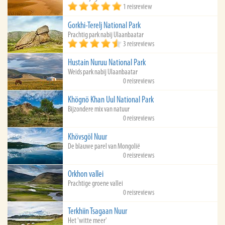
1 reisreview
Gorkhi-Terelj National Park
Prachtig park nabij Ulaanbaatar
3 reisreviews
Hustain Nuruu National Park
Weids park nabij Ulaanbaatar
0 reisreviews
Khögnö Khan Uul National Park
Bijzondere mix van natuur
0 reisreviews
Khövsgöl Nuur
De blauwe parel van Mongolië
0 reisreviews
Orkhon vallei
Prachtige groene vallei
0 reisreviews
Terkhiin Tsagaan Nuur
Het 'witte meer'