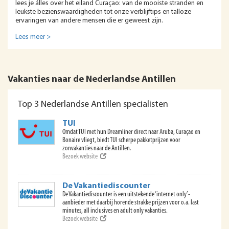
lees je álles over het eiland Curaçao: van de mooiste stranden en
leukste bezienswaardigheden tot onze verblijftips en talloze
ervaringen van andere mensen die er geweest zijn.
Lees meer >
Vakanties naar de Nederlandse Antillen
Top 3 Nederlandse Antillen specialisten
TUI
Omdat TUI met hun Dreamliner direct naar Aruba, Curaçao en
Bonaire vliegt, biedt TUI scherpe pakketprijzen voor
zonvakanties naar de Antillen.
Bezoek website
De Vakantiediscounter
De Vakantiediscounter is een uitstekende ‘internet only’-
aanbieder met daarbij horende strakke prijzen voor o.a. last
minutes, all inclusives en adult only vakanties.
Bezoek website