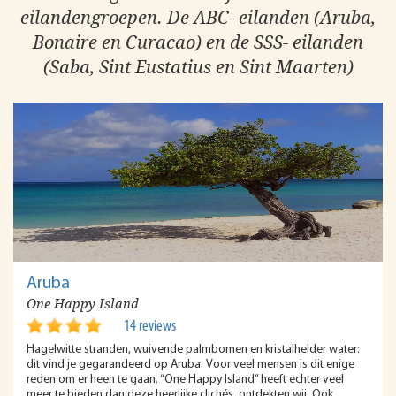
eilandengroepen. De ABC- eilanden (Aruba,
Bonaire en Curacao) en de SSS- eilanden
(Saba, Sint Eustatius en Sint Maarten)
Aruba
One Happy Island
14 reviews
Hagelwitte stranden, wuivende palmbomen en kristalhelder water:
dit vind je gegarandeerd op Aruba. Voor veel mensen is dit enige
reden om er heen te gaan. “One Happy Island” heeft echter veel
meer te bieden dan deze heerlijke clichés, ontdekten wij. Ook