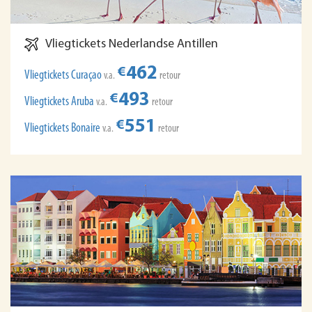
Vliegtickets Nederlandse Antillen
462
€
Vliegtickets Curaçao
v.a.
retour
493
€
Vliegtickets Aruba
v.a.
retour
551
€
Vliegtickets Bonaire
v.a.
retour