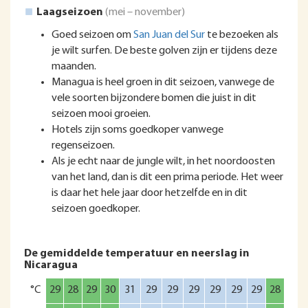
Laagseizoen
(mei – november)
Goed seizoen om
San Juan del Sur
te bezoeken als
je wilt surfen. De beste golven zijn er tijdens deze
maanden.
Managua is heel groen in dit seizoen, vanwege de
vele soorten bijzondere bomen die juist in dit
seizoen mooi groeien.
Hotels zijn soms goedkoper vanwege
regenseizoen.
Als je echt naar de jungle wilt, in het noordoosten
van het land, dan is dit een prima periode. Het weer
is daar het hele jaar door hetzelfde en in dit
seizoen goedkoper.
De gemiddelde temperatuur en neerslag in
Nicaragua
°C
29
28
29
30
31
29
29
29
29
29
29
28