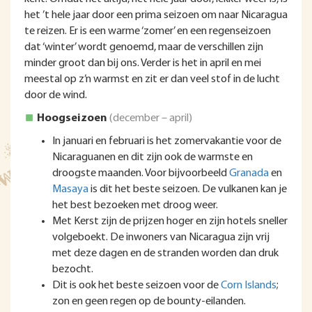
het ’t hele jaar door een prima seizoen om naar Nicaragua
te reizen. Er is een warme ‘zomer’ en een regenseizoen
dat ‘winter’ wordt genoemd, maar de verschillen zijn
minder groot dan bij ons. Verder is het in april en mei
meestal op z’n warmst en zit er dan veel stof in de lucht
door de wind.
Hoogseizoen
(december – april)
In januari en februari is het zomervakantie voor de
Nicaraguanen en dit zijn ook de warmste en
droogste maanden. Voor bijvoorbeeld
Granada
en
Masaya
is dit het beste seizoen. De vulkanen kan je
het best bezoeken met droog weer.
Met Kerst zijn de prijzen hoger en zijn hotels sneller
volgeboekt. De inwoners van Nicaragua zijn vrij
met deze dagen en de stranden worden dan druk
bezocht.
Dit is ook het beste seizoen voor de
Corn Islands
;
zon en geen regen op de bounty-eilanden.