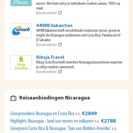
woont. Met hem stel je je individuele rondreis samen, 100% op
maat.
Bezoek website
ANWB Vakanties
ANWB Vakanties heeft verschillende rondreizen (privé, groep en
single) die Nicaragua combineren met Costa Rica, Panama en/of
El Salvador.
Bezoek website
Riksja Travel
Riksja Costa Rica heeft meerdere Nicaragua bouwstenen waarmee
je zelf je rondreis samenstelt.
Bezoek website
Reisaanbiedingen Nicaragua
Groepsrondreis Nicaragua en Costa Rica
v.a.
€2849
Highlights Nicaragua - land van meren en vulkanen
v.a.
€2788
Groepsreis Costa Rica & Nicaragua; 'Tuin van Midden-Amerika'
v.a.