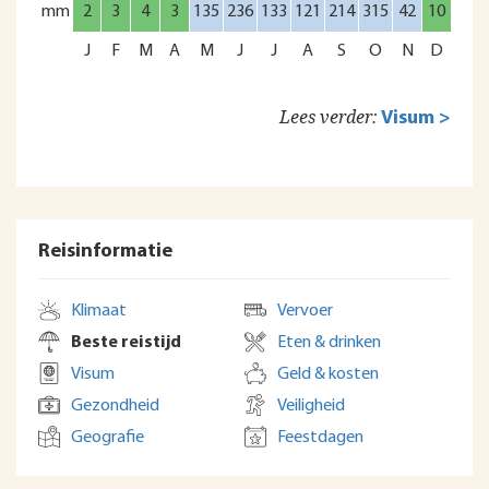
mm
2
3
4
3
135
236
133
121
214
315
42
10
J
F
M
A
M
J
J
A
S
O
N
D
Lees verder:
Visum >
Reisinformatie
Klimaat
Vervoer
Beste reistijd
Eten & drinken
Visum
Geld & kosten
Gezondheid
Veiligheid
Geografie
Feestdagen