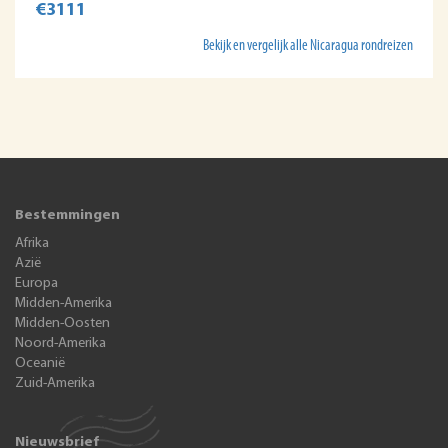
€3111
Bekijk en vergelijk alle Nicaragua rondreizen
Bestemmingen
Afrika
Azië
Europa
Midden-Amerika
Midden-Oosten
Noord-Amerika
Oceanië
Zuid-Amerika
Nieuwsbrief