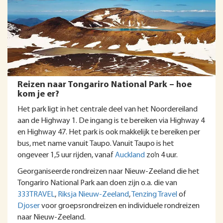
Reizen naar Tongariro National Park – hoe
kom je er?
Het park ligt in het centrale deel van het Noordereiland
aan de Highway 1. De ingang is te bereiken via Highway 4
en Highway 47. Het park is ook makkelijk te bereiken per
bus, met name vanuit Taupo. Vanuit Taupo is het
ongeveer 1,5 uur rijden, vanaf
Auckland
zo’n 4 uur.
Georganiseerde rondreizen naar Nieuw-Zeeland die het
Tongariro National Park aan doen zijn o.a. die van
333TRAVEL
,
Riksja Nieuw-Zeeland
,
Tenzing Travel
of
Djoser
voor groepsrondreizen en individuele rondreizen
naar Nieuw-Zeeland.