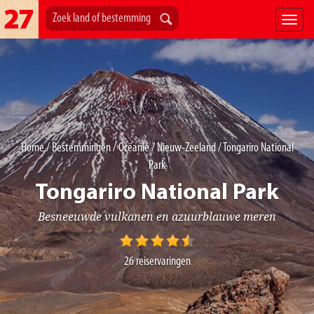
Home
/
Bestemmingen
/
Ocëanie
/
Nieuw-Zeeland
/ Tongariro National
Park
Tongariro National Park
Besneeuwde vulkanen en azuurblauwe meren
26
reiservaringen