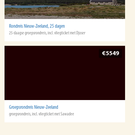
Rondreis Nieuw-Zeeland, 25 dagen
25-daagse groepsrondreis, incl. vliegticket met Djoser
€5549
Groepsrondreis Nieuw-Zeeland
groepsrondreis, incl. vliegticket met Sawadee