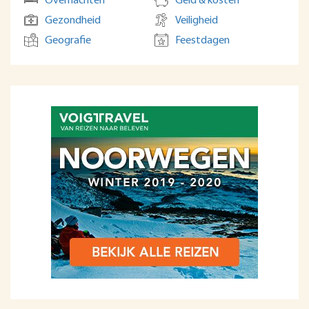
Overnachten
Geld & kosten
Gezondheid
Veiligheid
Geografie
Feestdagen