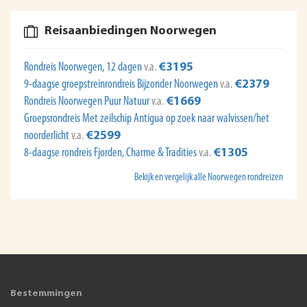
Reisaanbiedingen Noorwegen
Rondreis Noorwegen, 12 dagen
v.a.
€3195
9-daagse groepstreinrondreis Bijzonder Noorwegen
v.a.
€2379
Rondreis Noorwegen Puur Natuur
v.a.
€1669
Groepsrondreis Met zeilschip Antigua op zoek naar walvissen/het
noorderlicht
v.a.
€2599
8-daagse rondreis Fjorden, Charme & Tradities
v.a.
€1305
Bekijk en vergelijk alle Noorwegen rondreizen
Bestemmingen