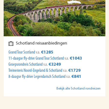
Schotland reisaanbiedingen
Grand Tour Scotland
v.a.
€1285
11-daagse fly-drive Grand Tour Schotland
v.a.
€1043
Groepsrondreis Schotland
v.a.
€3249
Treinenreis Noord-Engeland & Schotland
v.a.
€1729
8-daagse fly-drive Legendarisch Schotland
v.a.
€841
Bekijk alle Schotland rondreizen