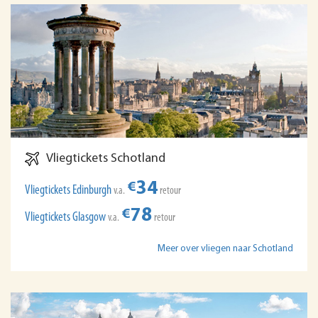
Vliegtickets Schotland
34
€
Vliegtickets Edinburgh
v.a.
retour
78
€
Vliegtickets Glasgow
v.a.
retour
Meer over vliegen naar Schotland