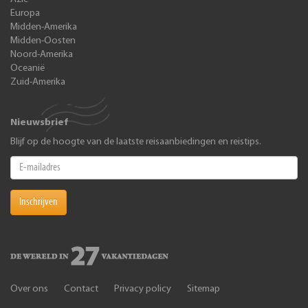
Europa
Midden-Amerika
Midden-Oosten
Noord-Amerika
Oceanië
Zuid-Amerika
Nieuwsbrief
Blijf op de hoogte van de laatste reisaanbiedingen en reistips.
Inschrijven
Over ons
Contact
Privacy policy
Sitemap