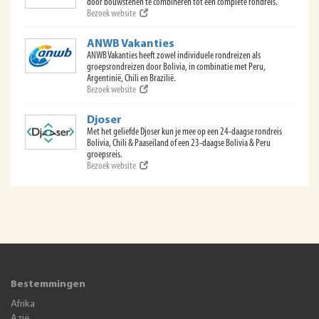
door bouwstenen te combineren tot een complete rondreis.
Bezoek website
ANWB Vakanties
ANWB Vakanties heeft zowel individuele rondreizen als
groepsrondreizen door Bolivia, in combinatie met Peru,
Argentinië, Chili en Brazilië.
Bezoek website
Djoser
Met het geliefde Djoser kun je mee op een 24-daagse rondreis
Bolivia, Chili & Paaseiland of een 23-daagse Bolivia & Peru
groepsreis.
Bezoek website
Bestemmingen
Afrika
Azië