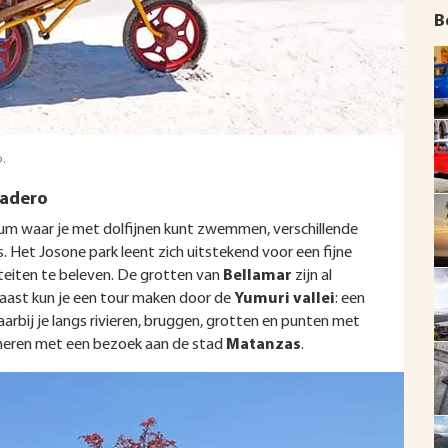
B
.
radero
arium waar je met dolfijnen kunt zwemmen, verschillende
. Het Josone park leent zich uitstekend voor een fijne
teiten te beleven. De grotten van
Bellamar
zijn al
rnaast kun je een tour maken door de
Yumuri vallei
: een
ij je langs rivieren, bruggen, grotten en punten met
neren met een bezoek aan de stad
Matanzas
.