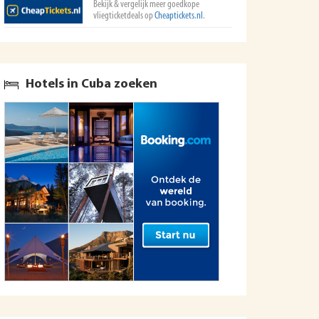
Bekijk & vergelijk meer goedkope
vliegticketdeals op
Cheaptickets.nl
.
Hotels in Cuba zoeken