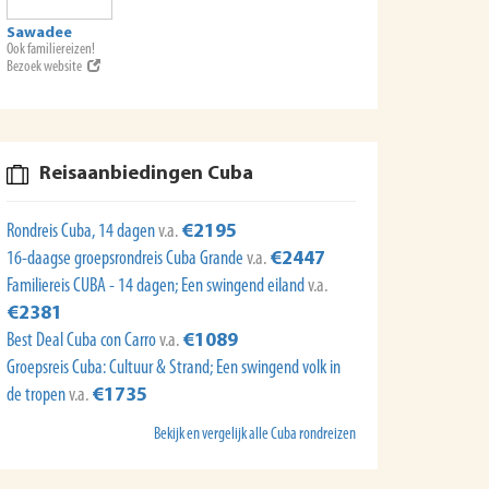
Sawadee
Ook familiereizen!
Bezoek website
Reisaanbiedingen Cuba
Rondreis Cuba, 14 dagen
v.a.
€2195
16-daagse groepsrondreis Cuba Grande
v.a.
€2447
Familiereis CUBA - 14 dagen; Een swingend eiland
v.a.
€2381
Best Deal Cuba con Carro
v.a.
€1089
Groepsreis Cuba: Cultuur & Strand; Een swingend volk in
de tropen
v.a.
€1735
Bekijk en vergelijk alle Cuba rondreizen