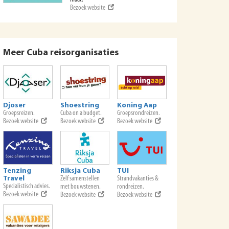
Bezoek website
Meer Cuba reisorganisaties
Djoser
Shoestring
Koning Aap
Groepsreizen.
Cuba on a budget.
Groepsrondreizen.
Bezoek website
Bezoek website
Bezoek website
Tenzing
Riksja Cuba
TUI
Travel
Zelf samenstellen
Strandvakanties &
Specialistisch advies.
met bouwstenen.
rondreizen.
Bezoek website
Bezoek website
Bezoek website