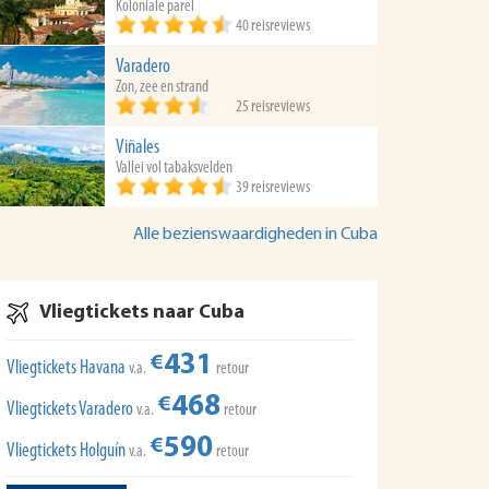
Koloniale parel
40 reisreviews
Varadero
Zon, zee en strand
25 reisreviews
Viñales
Vallei vol tabaksvelden
39 reisreviews
Alle bezienswaardigheden in Cuba
Vliegtickets naar Cuba
431
€
Vliegtickets Havana
v.a.
retour
468
€
Vliegtickets Varadero
v.a.
retour
590
€
Vliegtickets Holguín
v.a.
retour