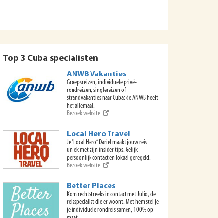
Top 3 Cuba specialisten
ANWB Vakanties
Groepsreizen, individuele privé-
rondreizen, singlereizen of
strandvakanties naar Cuba: de ANWB heeft
het allemaal.
Bezoek website
Local Hero Travel
Je “Local Hero” Dariel maakt jouw reis
uniek met zijn insider tips. Gelijk
persoonlijk contact en lokaal geregeld.
Bezoek website
Better Places
Kom rechtstreeks in contact met Julio, de
reisspecialist die er woont. Met hem stel je
je individuele rondreis samen, 100% op
maat.