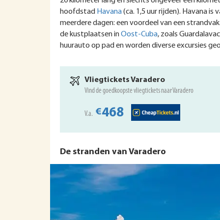
20 kilometer lang en slechts ongeveer een kilomet
hoofdstad
Havana
(ca. 1,5 uur rijden). Havana i
meerdere dagen: een voordeel van een strandvakan
de kustplaatsen in
Oost-Cuba
, zoals Guardalavac
huurauto op pad en worden diverse excursies geo
Vliegtickets Varadero
Vind de goedkoopste vliegtickets naar Varadero
468
€
V.a.
De stranden van Varadero