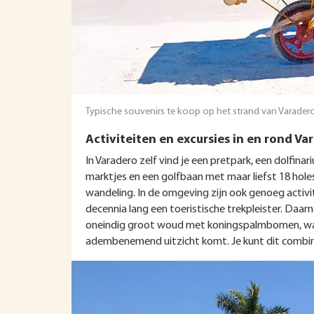
Typische souvenirs te koop op het strand van Varadero
Activiteiten en excursies in en rond Va
In Varadero zelf vind je een pretpark, een dolfin
marktjes en een golfbaan met maar liefst 18 holes
wandeling. In de omgeving zijn ook genoeg activi
decennia lang een toeristische trekpleister. Daa
oneindig groot woud met koningspalmbomen, waarb
adembenemend uitzicht komt. Je kunt dit combi