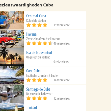
ezienswaardigheden Cuba
Centraal-Cuba
Koloniale steden
19 reisreviews
Havana
Zwoele hoofdstad vol historie
46 reisreviews
Isla de la Juventud
Ongerept duikeiland
0 reisreviews
Oost-Cuba
Exotische stranden & baaien
14 reisreviews
Santiago de Cuba
De muzikale bakermat
12 reisreviews
Trinidad