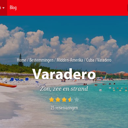
n
Blog
Home
/
Bestemmingen
/
Midden-Amerika
/
Cuba
/ Varadero
Varadero
Zon, zee en strand
25
reiservaringen