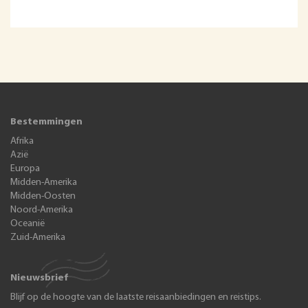
Bestemmingen
Afrika
Azië
Europa
Midden-Amerika
Midden-Oosten
Noord-Amerika
Oceanië
Zuid-Amerika
Nieuwsbrief
Blijf op de hoogte van de laatste reisaanbiedingen en reistips.