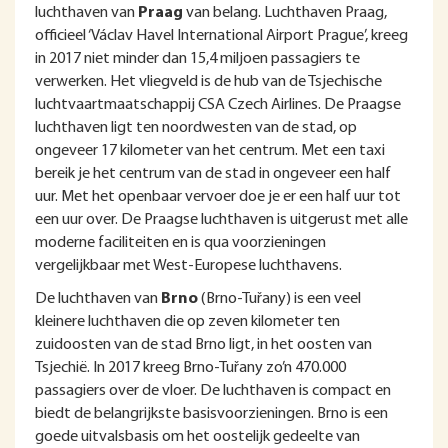
luchthaven van
Praag
van belang. Luchthaven Praag,
officieel ‘Václav Havel International Airport Prague’, kreeg
in 2017 niet minder dan 15,4 miljoen passagiers te
verwerken. Het vliegveld is de hub van de Tsjechische
luchtvaartmaatschappij CSA Czech Airlines. De Praagse
luchthaven ligt ten noordwesten van de stad, op
ongeveer 17 kilometer van het centrum. Met een taxi
bereik je het centrum van de stad in ongeveer een half
uur. Met het openbaar vervoer doe je er een half uur tot
een uur over. De Praagse luchthaven is uitgerust met alle
moderne faciliteiten en is qua voorzieningen
vergelijkbaar met West-Europese luchthavens.
De luchthaven van
Brno
(Brno-Tuřany) is een veel
kleinere luchthaven die op zeven kilometer ten
zuidoosten van de stad Brno ligt, in het oosten van
Tsjechië. In 2017 kreeg Brno-Tuřany zo’n 470.000
passagiers over de vloer. De luchthaven is compact en
biedt de belangrijkste basisvoorzieningen. Brno is een
goede uitvalsbasis om het oostelijk gedeelte van