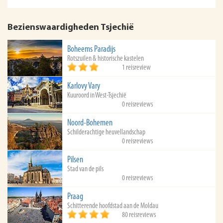
Bezienswaardigheden Tsjechië
Boheems Paradijs
Rotszuilen & historische kastelen
1 reisreview
Karlovy Vary
Kuuroord in West-Tsjechië
0 reisreviews
Noord-Bohemen
Schilderachtige heuvellandschap
0 reisreviews
Pilsen
Stad van de pils
0 reisreviews
Praag
Schitterende hoofdstad aan de Moldau
80 reisreviews