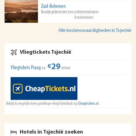
Zuid-Bohemen
Bosrijk gebied met een schitterend meer
0 reisreviews
Alle bezienswaardigheden in Tsjechië
Vliegtickets Tsjechië
29
€
Vliegtickets Praag
v.a.
retour
Bekijk & vergelijk meer goedkope vliegticketdeals op
Cheaptickets.nl
.
Hotels in Tsjechië zoeken