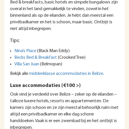
Bed & breakfasts, basic hotels en simpele bungalows zijn
overal in het land gemakkelijk te vinden, zowel in het
binnenland als op de eilanden. Je hebt dan meestal een
privébadkamer en het is schoon, maar basic. Ontbijt is
niet altijd inbegrepen.
Tips:
Nina’s Place
(Black Man Eddy)
Becks Bed & Breakfast
(Crooked Tree)
Villa San Juan
(Belmopan)
Bekijk alle
middenklasse accommodaties in Belize
.
Luxe accommodaties (€100 >)
Ook vind je verdeeld over Belize – zeker op de eilanden –
talloze luxere hotels, resorts en appartementen. De
kamers zijn schoon en ze zijn meestal behoorlijk ruim met
altijd een privébadkamer en elke dag schone
handdoeken. Vaak is er een zwembad bij en het ontbijt is
inbegrepen.