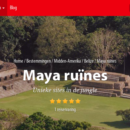
n
Blog
Home
/
Bestemmingen
/
Midden-Amerika
/
Belize
/ Maya ruïnes
Maya ruïnes
Unieke sites in de jungle
1
reiservaring