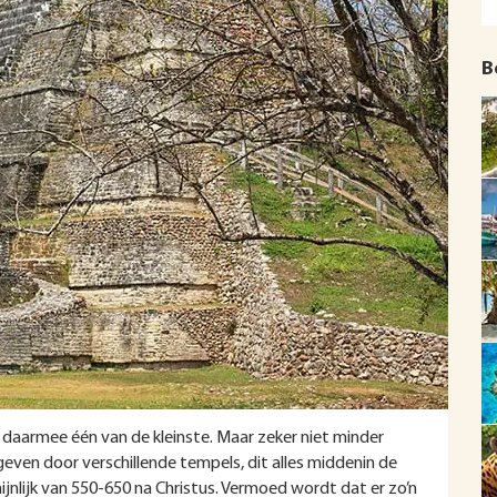
B
is daarmee één van de kleinste. Maar zeker niet minder
geven door verschillende tempels, dit alles middenin de
jnlijk van 550-650 na Christus. Vermoed wordt dat er zo’n