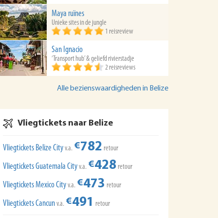
Maya ruïnes
Unieke sites in de jungle
1 reisreview
San Ignacio
‘Transport hub’ & geliefd rivierstadje
2 reisreviews
Alle bezienswaardigheden in Belize
Vliegtickets naar Belize
782
€
Vliegtickets Belize City
v.a.
retour
428
€
Vliegtickets Guatemala City
v.a.
retour
473
€
Vliegtickets Mexico City
v.a.
retour
491
€
Vliegtickets Cancun
v.a.
retour