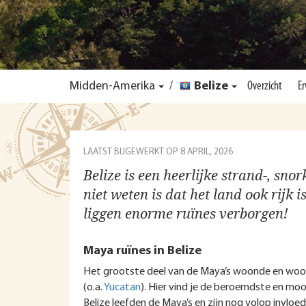
Midden-Amerika
/
Belize
Overzicht
Er
LAATST BIJGEWERKT OP
8 APRIL, 2026
Belize is een heerlijke strand-, sn
niet weten is dat het land ook rijk
liggen enorme ruïnes verborgen!
Maya ruïnes in Belize
Het grootste deel van de Maya’s woonde en woo
(o.a.
Yucatan
). Hier vind je de beroemdste en moo
Belize leefden de Maya’s en zijn nog volop invlo