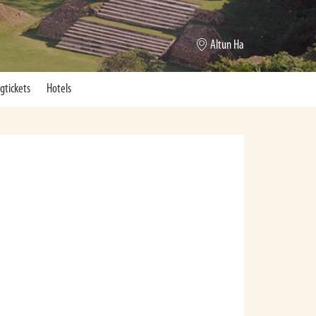
Lamanai
egtickets
Hotels