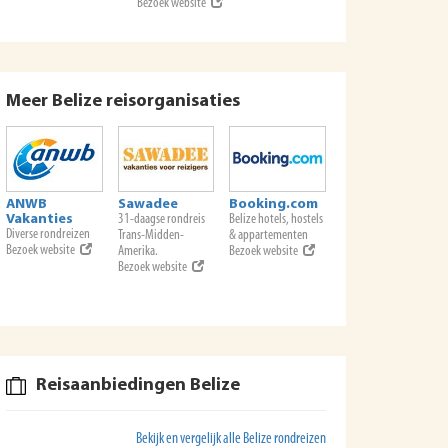
Bezoek website
Meer Belize reisorganisaties
ANWB
Sawadee
Booking.com
Vakanties
31-daagse rondreis
Belize hotels, hostels
Diverse rondreizen
Trans-Midden-
& appartementen
Bezoek website
Amerika.
Bezoek website
Bezoek website
Reisaanbiedingen Belize
Bekijk en vergelijk alle Belize rondreizen