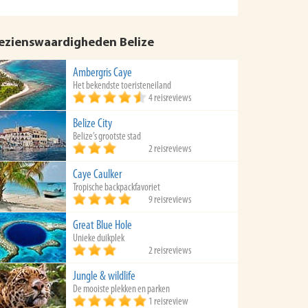
ezienswaardigheden Belize
Ambergris Caye
Het bekendste toeristeneiland
4 reisreviews
Belize City
Belize’s grootste stad
2 reisreviews
Caye Caulker
Tropische backpackfavoriet
9 reisreviews
Great Blue Hole
Unieke duikplek
2 reisreviews
Jungle & wildlife
De mooiste plekken en parken
1 reisreview