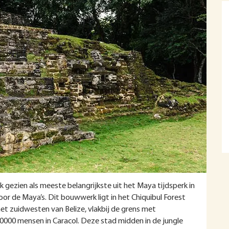
ok gezien als meeste belangrijkste uit het Maya tijdsperk in
oor de Maya’s. Dit bouwwerk ligt in het Chiquibul Forest
het zuidwesten van Belize, vlakbij de grens met
50000 mensen in Caracol. Deze stad midden in de jungle