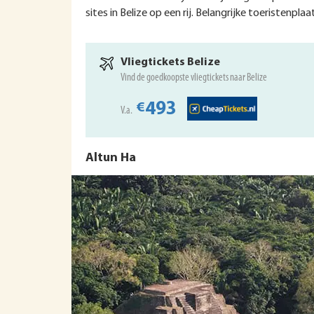
sites in Belize op een rij. Belangrijke toeristenp
Vliegtickets Belize
Vind de goedkoopste vliegtickets naar Belize
493
€
V.a.
Altun Ha