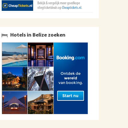
Bekijk & vergelijk meer goedkope
vliegticketdeals op
Cheaptickets.nl
.
Hotels in Belize zoeken