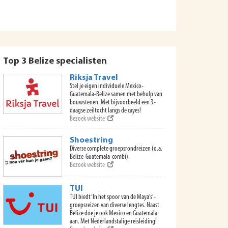
Top 3 Belize specialisten
Riksja Travel
Stel je eigen individuele Mexico-
Guatemala-Belize samen met behulp van
bouwstenen. Met bijvoorbeeld een 3-
daagse zeiltocht langs de cayes!
Bezoek website
Shoestring
Diverse complete groepsrondreizen (o.a.
Belize-Guatemala-combi).
Bezoek website
TUI
TUI biedt ‘In het spoor van de Maya’s’-
groepsreizen van diverse lengtes. Naast
Belize doe je ook Mexico en Guatemala
aan. Met Nederlandstalige reisleiding!