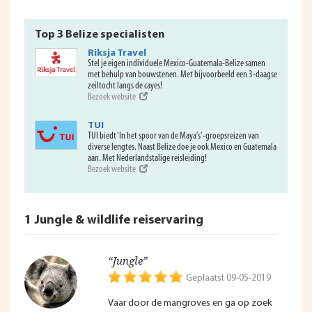
Top 3 Belize specialisten
Riksja Travel
Stel je eigen individuele Mexico-Guatemala-Belize samen
met behulp van bouwstenen. Met bijvoorbeeld een 3-daagse
zeiltocht langs de cayes!
Bezoek website
TUI
TUI biedt ‘In het spoor van de Maya’s’-groepsreizen van
diverse lengtes. Naast Belize doe je ook Mexico en Guatemala
aan. Met Nederlandstalige reisleiding!
Bezoek website
1 Jungle & wildlife reiservaring
“Jungle”
Geplaatst 09-05-2019
Vaar door de mangroves en ga op zoek