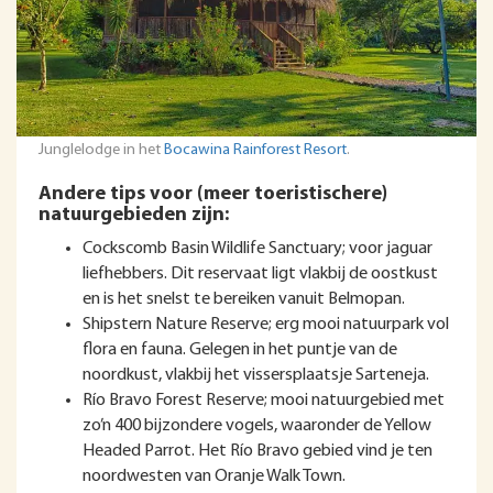
Junglelodge in het
Bocawina Rainforest Resort
.
Andere tips voor (meer toeristischere)
natuurgebieden zijn:
Cockscomb Basin Wildlife Sanctuary; voor jaguar
liefhebbers. Dit reservaat ligt vlakbij de oostkust
en is het snelst te bereiken vanuit Belmopan.
Shipstern Nature Reserve; erg mooi natuurpark vol
flora en fauna. Gelegen in het puntje van de
noordkust, vlakbij het vissersplaatsje Sarteneja.
Río Bravo Forest Reserve; mooi natuurgebied met
zo’n 400 bijzondere vogels, waaronder de Yellow
Headed Parrot. Het Río Bravo gebied vind je ten
noordwesten van Oranje Walk Town.