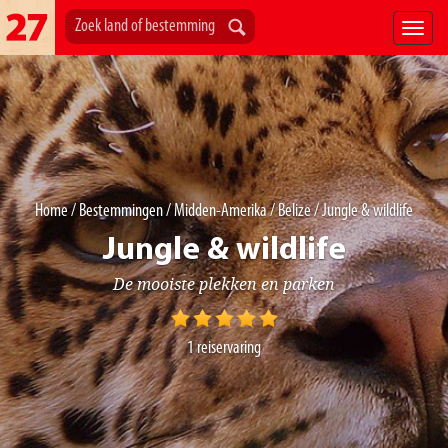
Home
/
Bestemmingen
/
Midden-Amerika
/
Belize
/ Jungle & wildlife
Jungle & wildlife
De mooiste plekken en parken
1
reiservaring