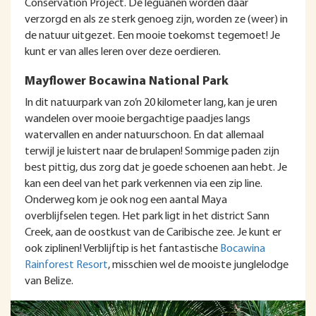
Conservation Project. De leguanen worden daar
verzorgd en als ze sterk genoeg zijn, worden ze (weer) in
de natuur uitgezet. Een mooie toekomst tegemoet! Je
kunt er van alles leren over deze oerdieren.
Mayflower Bocawina National Park
In dit natuurpark van zo’n 20 kilometer lang, kan je uren
wandelen over mooie bergachtige paadjes langs
watervallen en ander natuurschoon. En dat allemaal
terwijl je luistert naar de brulapen! Sommige paden zijn
best pittig, dus zorg dat je goede schoenen aan hebt. Je
kan een deel van het park verkennen via een zip line.
Onderweg kom je ook nog een aantal Maya
overblijfselen tegen. Het park ligt in het district Sann
Creek, aan de oostkust van de Caribische zee. Je kunt er
ook ziplinen! Verblijftip is het fantastische
Bocawina
Rainforest Resort
, misschien wel de mooiste junglelodge
van Belize.