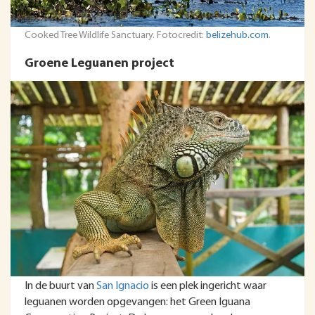
Cooked Tree Wildlife Sanctuary. Fotocredit:
belizehub.com
.
Groene Leguanen project
In de buurt van
San Ignacio
is een plek ingericht waar
leguanen worden opgevangen: het Green Iguana