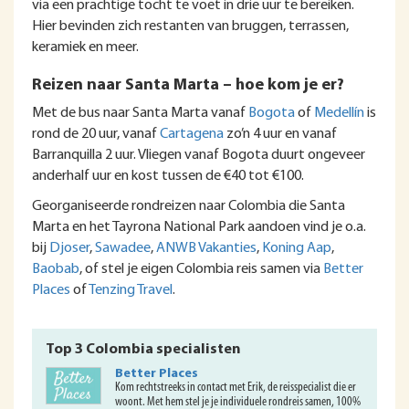
via een prachtige tocht te voet in drie uur te bereiken.
Hier bevinden zich restanten van bruggen, terrassen,
keramiek en meer.
Reizen naar Santa Marta – hoe kom je er?
Met de bus naar Santa Marta vanaf
Bogota
of
Medellín
is
rond de 20 uur, vanaf
Cartagena
zo’n 4 uur en vanaf
Barranquilla 2 uur. Vliegen vanaf Bogota duurt ongeveer
anderhalf uur en kost tussen de €40 tot €100.
Georganiseerde rondreizen naar Colombia die Santa
Marta en het Tayrona National Park aandoen vind je o.a.
bij
Djoser
,
Sawadee
,
ANWB Vakanties
,
Koning Aap
,
Baobab
, of stel je eigen Colombia reis samen via
Better
Places
of
Tenzing Travel
.
Top 3 Colombia specialisten
Better Places
Kom rechtstreeks in contact met Erik, de reisspecialist die er
woont. Met hem stel je je individuele rondreis samen, 100%