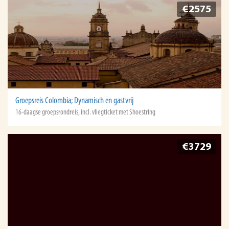
€2575
Groepsreis Colombia; Dynamisch en gastvrij
16-daagse groepsrondreis, incl. vliegticket met Shoestring
€3729