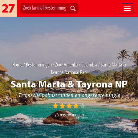
Home
/
Bestemmingen
/
Zuid-Amerika
/
Colombia
/ Santa Marta &
Tayrona National Park
Santa Marta & Tayrona NP
Tropische palmstranden en ongerepte jungle
25
reiservaringen