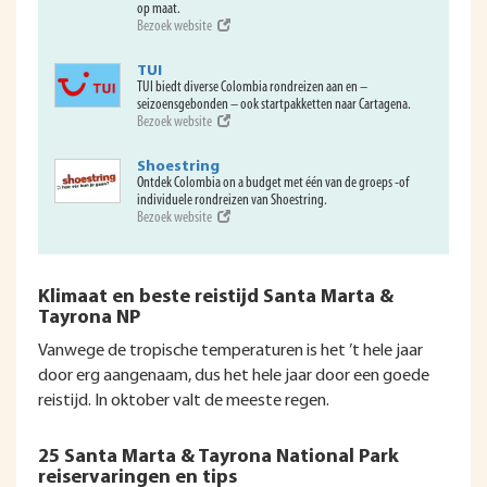
op maat.
Bezoek website
TUI
TUI biedt diverse Colombia rondreizen aan en –
seizoensgebonden – ook startpakketten naar Cartagena.
Bezoek website
Shoestring
Ontdek Colombia on a budget met één van de groeps -of
individuele rondreizen van Shoestring.
Bezoek website
Klimaat en beste reistijd Santa Marta &
Tayrona NP
Vanwege de tropische temperaturen is het ’t hele jaar
door erg aangenaam, dus het hele jaar door een goede
reistijd. In oktober valt de meeste regen.
25 Santa Marta & Tayrona National Park
reiservaringen en tips