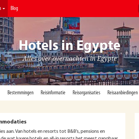
n
Blog
Hotels in Egypte
Alles over overnachten in Egypte
)
Bestemmingen
Reisinformatie
Reisorganisaties
Reisaanbiedingen
ommodaties
 aan. Van hotels en resorts tot B&B’s, pensions en
 de wat luxere hotels en all-in resorts het meest gangbaar.