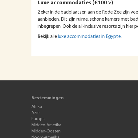
Luxe accommodaties (€100 >)
Zeker in de badplaatsen aan de Rode Zee zijn vee
aanbieden. Dit zijn ruime, schone kamers met badk
inbegrepen. Ook de all-inclusive resorts zijn hier p
Bekijk alle
luxe accommodaties in Egypte
.
Bestemmingen
Afrika
Azië
Europa
Midden-Amerika
Midden-Oosten
Noord-Amerika