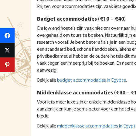
Prijzen voor accommodaties zijn vaak iets goedko
Budget accommodaties (€10 – €40)
De low end hostels zijn vaak niet om over naar hui
overgehaald om tours te boeken. Natuurlijk zijn e
research vooraf. Je bent beter af als je in een bu
een standaard bed, schone handdoeken, lakens en
privébadkamer, al hebben de oudere hotels dit mee
vaak tegen een meerprijs bij te boeken. En neem o
aanwezig.
Bekijk alle
budget accommodaties in Egypte
.
Middenklasse accommodaties (€40 – €
Voor iets meer luxe zijn er enkele middenklasse h
aanzienlijk en kun je soms beter voor een hotel van
biedt.
Bekijk alle
middenklasse accommodaties in Egypt