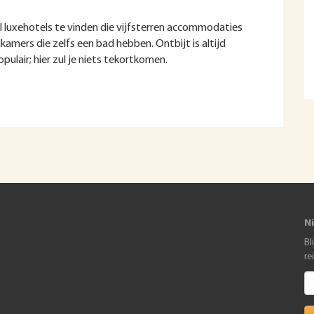
l luxehotels te vinden die vijfsterren accommodaties
amers die zelfs een bad hebben. Ontbijt is altijd
opulair; hier zul je niets tekortkomen.
N
Bl
re