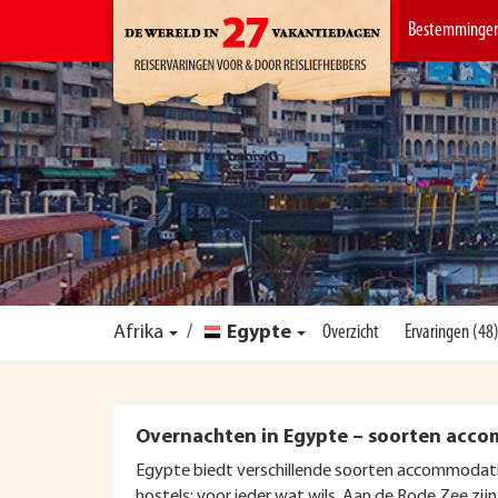
Bestemminge
Afrika
/
Egypte
Overzicht
Ervaringen (48
Overnachten in Egypte – soorten acc
Egypte biedt verschillende soorten accommodaties
hostels; voor ieder wat wils. Aan de Rode Zee zijn