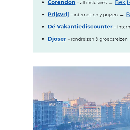
Corendon
→
Bekij
– all inclusives
Prijsvrij
→
B
– internet-only prijzen
Dé Vakantiediscounter
– inter
Djoser
– rondreizen & groepsreizen