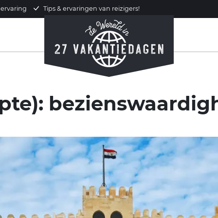
 ervaring
Tips & ervaringen van reizigers!
pte): bezienswaardig