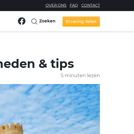
OVER ONS
FAQ
CONTACT
Zoeken
Ervaring delen
heden & tips
5 minuten lezen