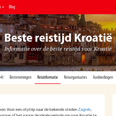
n
Blog
Beste reistijd Kroatië
Informatie over de beste reistijd voor Kroatië
64)
Bestemmingen
Reisinformatie
Reisorganisaties
Aanbiedingen
oeken. Voor een citytrip naar de bekende steden
Zagreb
,
oorjaar of het najaar de ideale periode om naar Kroatië te