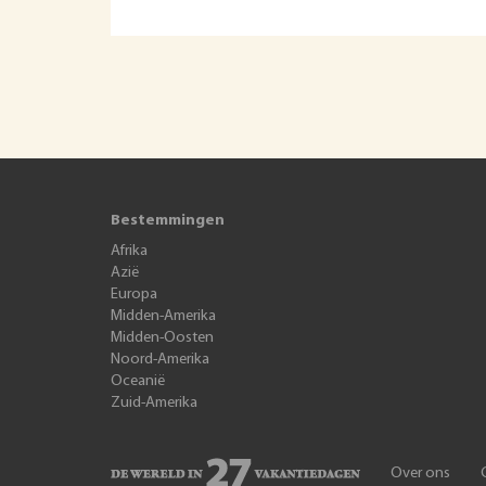
Bestemmingen
Afrika
Azië
Europa
Midden-Amerika
Midden-Oosten
Noord-Amerika
Oceanië
Zuid-Amerika
Over ons