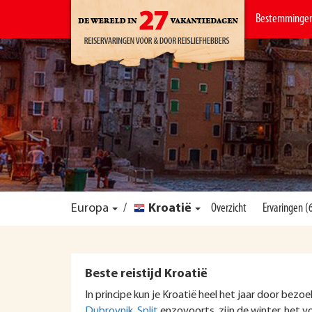
Bestemminge
Europa
/
Kroatië
Overzicht
Ervaringen (
Beste reistijd Kroatië
In principe kun je Kroatië heel het jaar door bez
Dubrovnik
,
Split
enzovoorts, zijn de winter, het v