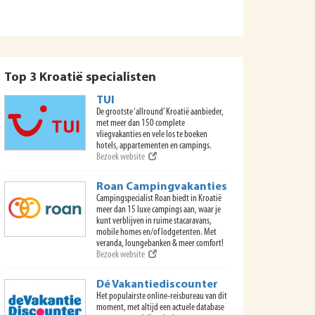
Top 3 Kroatië specialisten
TUI
De grootste ‘allround’ Kroatië aanbieder,
met meer dan 150 complete
vliegvakanties en vele los te boeken
hotels, appartementen en campings.
Bezoek website
Roan Campingvakanties
Campingspecialist Roan biedt in Kroatië
meer dan 15 luxe campings aan, waar je
kunt verblijven in ruime stacaravans,
mobile homes en/of lodgetenten. Met
veranda, loungebanken & meer comfort!
Bezoek website
Dé Vakantiediscounter
Het populairste online-reisbureau van dit
moment, met altijd een actuele database