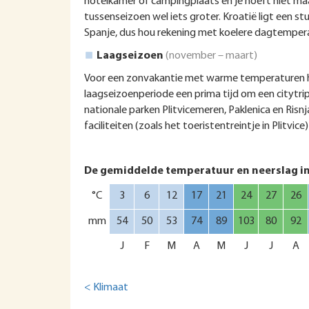
hotelkamer of campingplaats en je hoeft niet ma
tussenseizoen wel iets groter. Kroatië ligt een st
Spanje, dus hou rekening met koelere dagtempera
Laagseizoen
(november – maart)
Voor een zonvakantie met warme temperaturen hoe
laagseizoenperiode een prima tijd om een citytri
nationale parken Plitvicemeren, Paklenica en Risnj
faciliteiten (zoals het toeristentreintje in Plitvice
De gemiddelde temperatuur en neerslag in
°C
3
6
12
17
21
24
27
26
mm
54
50
53
74
89
103
80
92
J
F
M
A
M
J
J
A
< Klimaat