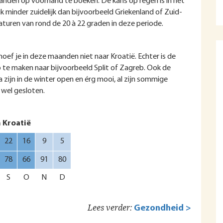
anden op voorhand te boeken. De kans op regen is in het
uk minder zuidelijk dan bijvoorbeeld Griekenland of Zuid-
turen van rond de 20 à 22 graden in deze periode.
f je in deze maanden niet naar Kroatië. Echter is de
p te maken naar bijvoorbeeld Split of Zagreb. Ook de
a zijn in de winter open en érg mooi, al zijn sommige
) wel gesloten.
 Kroatië
22
16
9
5
78
66
91
80
S
O
N
D
Lees verder:
Gezondheid >