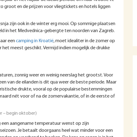
zo groot en de prijzen voor vliegtickets en hotels liggen
Risnja zijn ook in de winter erg mooi. Op sommige plaatsen
beeld in het Medvednica-gebergte ten noorden van Zagreb.
naar een
camping in Kroatië
, moet idealiter in de zomer op
r het meest geschikt. Vermijd indien mogelijk de drukke
turen, zonnig weer en weinig neerslag het grootst. Voor
een van de eilanden is dit qua weer de beste periode. Maar
ristische drukte, vooral op de populairse bestemmingen
teraard nét voor of na de zomervakantie, of in de eerste of
er – begin oktober)
og een aangename temperatuur wenst op zijn
nseizoen. Je betaalt doorgaans heel wat minder voor een