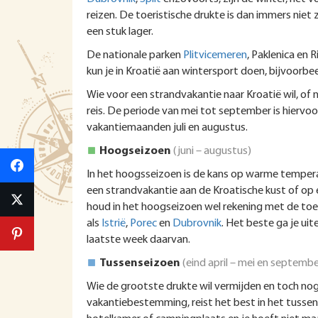
reizen. De toeristische drukte is dan immers niet 
een stuk lager.
De nationale parken
Plitvicemeren
, Paklenica en 
kun je in Kroatië aan wintersport doen, bijvoor
Wie voor een strandvakantie naar Kroatië wil, of 
reis. De periode van mei tot september is hiervoo
vakantiemaanden juli en augustus.
Hoogseizoen
(juni – augustus)
In het hoogsseizoen is de kans op warme tempera
een strandvakantie aan de Kroatische kust of op 
houd in het hoogseizoen wel rekening met de toe
als
Istrië
,
Porec
en
Dubrovnik
. Het beste ga je ui
laatste week daarvan.
Tussenseizoen
(eind april – mei en septemb
Wie de grootste drukte wil vermijden en toch n
vakantiebestemming, reist het best in het tusse