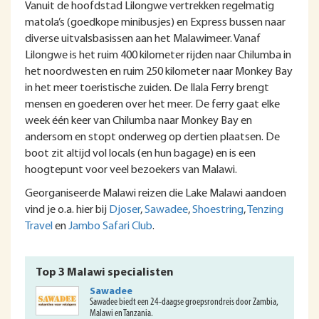
Vanuit de hoofdstad Lilongwe vertrekken regelmatig
matola’s (goedkope minibusjes) en Express bussen naar
diverse uitvalsbasissen aan het Malawimeer. Vanaf
Lilongwe is het ruim 400 kilometer rijden naar Chilumba in
het noordwesten en ruim 250 kilometer naar Monkey Bay
in het meer toeristische zuiden. De Ilala Ferry brengt
mensen en goederen over het meer. De ferry gaat elke
week één keer van Chilumba naar Monkey Bay en
andersom en stopt onderweg op dertien plaatsen. De
boot zit altijd vol locals (en hun bagage) en is een
hoogtepunt voor veel bezoekers van Malawi.
Georganiseerde Malawi reizen die Lake Malawi aandoen
vind je o.a. hier bij
Djoser
,
Sawadee
,
Shoestring
,
Tenzing
Travel
en
Jambo Safari Club
.
Top 3 Malawi specialisten
Sawadee
Sawadee biedt een 24-daagse groepsrondreis door Zambia,
Malawi en Tanzania.