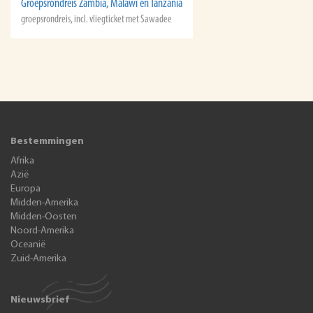
Groepsrondreis Zambia, Malawi en Tanzania
groepsrondreis, incl. vliegticket met Sawadee
Bestemmingen
Afrika
Azië
Europa
Midden-Amerika
Midden-Oosten
Noord-Amerika
Oceanië
Zuid-Amerika
Nieuwsbrief