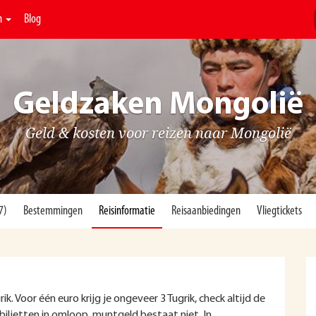
n
Blog
Geldzaken Mongolië
Geld & kosten voor reizen naar Mongolië
7)
Bestemmingen
Reisinformatie
Reisaanbiedingen
Vliegtickets
. Voor één euro krijg je ongeveer 3 Tugrik, check altijd de
 biljetten in omloop, muntgeld bestaat niet. In