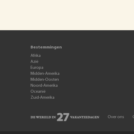
Bestemmingen
Afrika
Azië
Europa
Midden-Amerika
Midden-Oosten
Noord-Amerika
Oceanië
Zuid-Amerika
Over ons