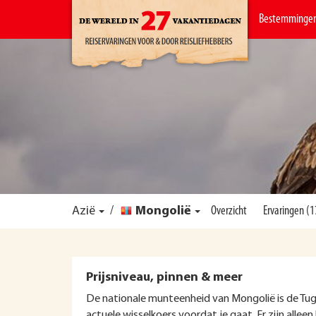
Bestemminge
Azië
/
Mongolië
Overzicht
Ervaringen (1
Prijsniveau, pinnen & meer
De nationale munteenheid van Mongolië is de Tugrik
actuele wisselkoers voordat je gaat. Er zijn alleen