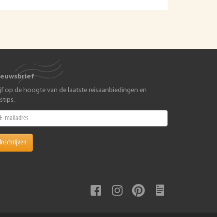
ieuwsbrief
ijf op de hoogte van de laatste reisaanbiedingen en
istips.
Inschrijven