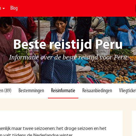
n
Blog
Beste reistijd Peru
Informatie over de beste reistijd voor Peru
en (89)
Bestemmingen
Reisinformatie
Reisaanbiedingen
Vliegticke
genlijk maar twee seizoenen: het droge seizoen en het
 valt tijdens de Nederlandse winter.