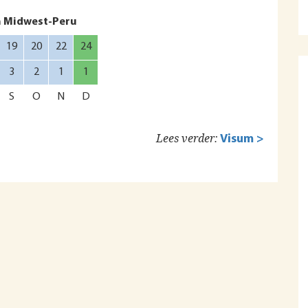
n Midwest-Peru
19
20
22
24
3
2
1
1
S
O
N
D
Lees verder:
Visum >