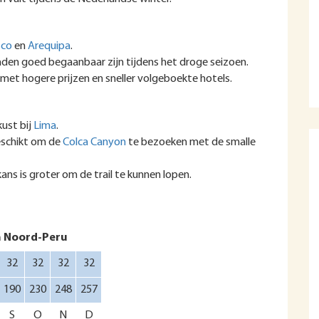
sco
en
Arequipa
.
paden goed begaanbaar zijn tijdens het droge seizoen.
et hogere prijzen en sneller volgeboekte hotels.
kust bij
Lima
.
eschikt om de
Colca Canyon
te bezoeken met de smalle
kans is groter om de trail te kunnen lopen.
n Noord-Peru
32
32
32
32
190
230
248
257
S
O
N
D