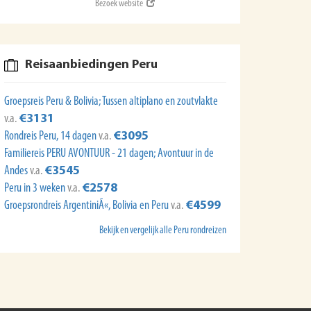
Bezoek website
Reisaanbiedingen Peru
Groepsreis Peru & Bolivia; Tussen altiplano en zoutvlakte
v.a.
€3131
Rondreis Peru, 14 dagen
v.a.
€3095
Familiereis PERU AVONTUUR - 21 dagen; Avontuur in de
Andes
v.a.
€3545
Peru in 3 weken
v.a.
€2578
Groepsrondreis ArgentiniÃ«, Bolivia en Peru
v.a.
€4599
Bekijk en vergelijk alle Peru rondreizen