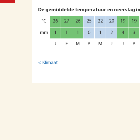
De gemiddelde temperatuur en neerslag i
°C
26
27
26
25
22
20
19
19
mm
1
1
1
0
1
2
4
3
J
F
M
A
M
J
J
A
< Klimaat