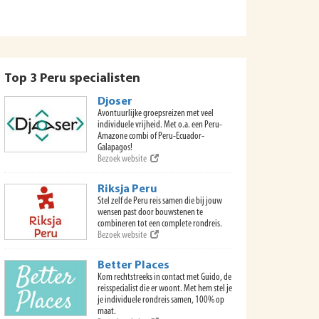
Top 3 Peru specialisten
Djoser
Avontuurlijke groepsreizen met veel
individuele vrijheid. Met o.a. een Peru-
Amazone combi of Peru-Ecuador-
Galapagos!
Bezoek website
Riksja Peru
Stel zelf de Peru reis samen die bij jouw
wensen past door bouwstenen te
combineren tot een complete rondreis.
Bezoek website
Better Places
Kom rechtstreeks in contact met Guido, de
reisspecialist die er woont. Met hem stel je
je individuele rondreis samen, 100% op
maat.