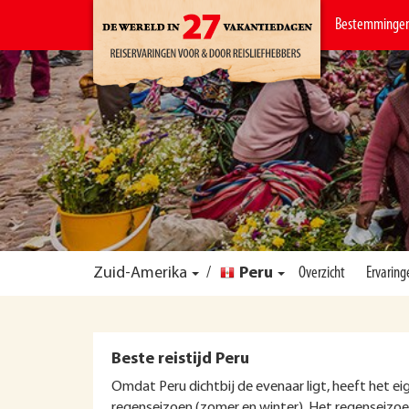
Bestemminge
Zuid-Amerika
/
Peru
Overzicht
Ervaring
Beste reistijd Peru
Omdat Peru dichtbij de evenaar ligt, heeft het ei
regenseizoen (zomer en winter). Het regenseizoen