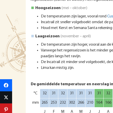
Hoogseizoen
(mei – oktober)
De temperaturen zijn lager, vooral rond
Cu
Incatrail zit sneller volgeboekt omdat de 
Houd met Kerst en Semana Santa rekening m
Laagseizoen
(november – april)
De temperaturen zijn hoger, vooral aan de 
Vanwege het regenseizoen is het minder g
paadjes langs het ravijn.
De Incatrail zit minder snel volgeboekt, de 
Lima kan mistig zijn.
De gemiddelde temperatuur en neerslag i
°C
32
31
32
31
31
31
31
32
mm
265
253
232
302
266
210
164
166
J
F
M
A
M
J
J
A