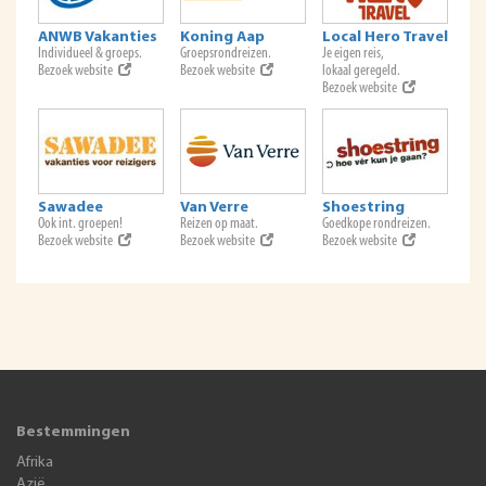
ANWB Vakanties
Koning Aap
Local Hero Travel
Individueel & groeps.
Groepsrondreizen.
Je eigen reis,
Bezoek website
Bezoek website
lokaal geregeld.
Bezoek website
Sawadee
Van Verre
Shoestring
Ook int. groepen!
Reizen op maat.
Goedkope rondreizen.
Bezoek website
Bezoek website
Bezoek website
Bestemmingen
Afrika
Azië