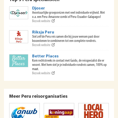
Djoser
Avontuurlijke groepsreizen met veel individuele vrijheid. Met
o.a. een Peru-Amazone combi of Peru-Ecuador-Galapagos!
Bezoek website
Riksja Peru
Stel zelf de Peru reis samen die bij jouw wensen past door
bouwstenen te combineren tot een complete rondreis.
Bezoek website
Better Places
Kom rechtstreeks in contact met Guido, de reisspecialist die er
woont. Met hem stel je je individuele rondreis samen, 100% op
maat.
Bezoek website
Meer Peru reisorganisaties