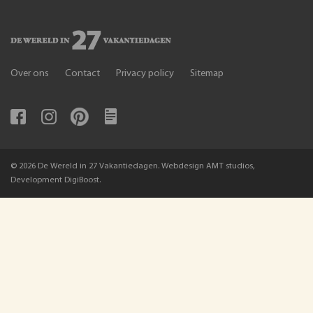
Over ons
Contact
Privacy policy
Sitemap
© 2026 De Wereld in 27 Vakantiedagen. Webdesign AMT studios,
Development DigiBoost.