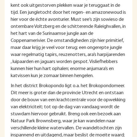
kent ook uitgestorven plekken waar je teruggaat in de
tijd. Een jungletocht door het regen- en amazonewoud is
hier voor de échte avonturier. Must see’s zijn sowieso de
ontembare Voltzberg en de schitterende Raleighvallen, in
het hart van de Surinaamse jungle aan de
Coppenamerivier. De omstandigheden zijn hier primitief,
maar daar krijg je veel voor terug; een ongerepte jungle
waar regelmatig tapirs, reuzenotters, ara’s harpijarenden
, luipaarden en jaguars worden gespot. Visliefhebbers
kunnen hier hun hart ophalen; enorme anjumara’s en
katvissen kun je zomaar binnen hengelen.
In het district Brokopondo ligt o.a. het Brokopondomeer.
Dit meer is groter dan de provincie Utrecht en ontstaan
door de bouw van een krachtcentrale voor de opwekking
van elektriciteit; tot op de dag van vandaag wordt de
stuwdam hiervoor gebruikt. Breng ook een bezoek aan
Natuur Park Brownsberg, waar je kan wandelen naar
verschillende kleine watervallen. De wandeltochten zijn
inspannend en uitdagend, maar beslist de moeite waard;