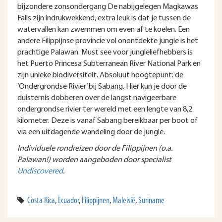
bijzondere zonsondergang De nabijgelegen Magkawas
Falls zijn indrukwekkend, extra leuk is dat je tussen de
watervallen kan zwemmen om even af te koelen. Een
andere Filippijnse provincie vol onontdekte jungle is het
prachtige Palawan. Must see voor jungleliefhebbers is
het Puerto Princesa Subterranean River National Park en
zijn unieke biodiversiteit. Absoluut hoogtepunt: de
‘Ondergrondse Rivier’ bij Sabang. Hier kun je door de
duisternis dobberen over de langst navigeerbare
ondergrondse rivier ter wereld met een lengte van 8,2
kilometer. Deze is vanaf Sabang bereikbaar per boot of
via een uitdagende wandeling door de jungle.
Individuele rondreizen door de Filippijnen (o.a.
Palawan!) worden aangeboden door specialist
Undiscovered
.
Costa Rica
,
Ecuador
,
Filippijnen
,
Maleisië
,
Suriname