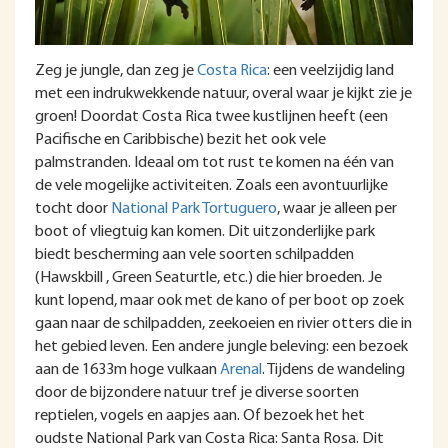
Zeg je jungle, dan zeg je
Costa Rica
: een veelzijdig land
met een indrukwekkende natuur, overal waar je kijkt zie je
groen! Doordat Costa Rica twee kustlijnen heeft (een
Pacifische en Caribbische) bezit het ook vele
palmstranden. Ideaal om tot rust te komen na één van
de vele mogelijke activiteiten. Zoals een avontuurlijke
tocht door
National Park Tortuguero
, waar je alleen per
boot of vliegtuig kan komen. Dit uitzonderlijke park
biedt bescherming aan vele soorten schilpadden
(Hawskbill , Green Seaturtle, etc.) die hier broeden. Je
kunt lopend, maar ook met de kano of per boot op zoek
gaan naar de schilpadden, zeekoeien en rivier otters die in
het gebied leven. Een andere jungle beleving: een bezoek
aan de 1633m hoge vulkaan
Arenal
. Tijdens de wandeling
door de bijzondere natuur tref je diverse soorten
reptielen, vogels en aapjes aan. Of bezoek het het
oudste National Park van Costa Rica: Santa Rosa. Dit