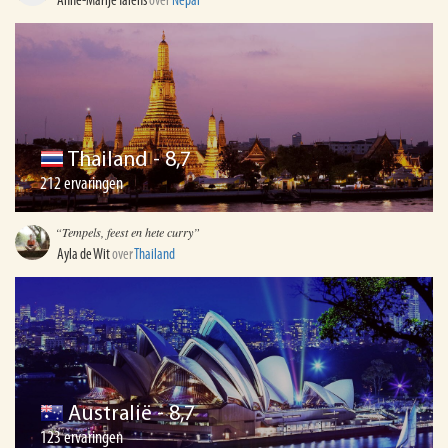
Anne-Marije Talens
over
Nepal
Thailand
- 8,7
212 ervaringen
“Tempels, feest en hete curry”
Ayla de Wit
over
Thailand
Australië
- 8,7
123 ervaringen