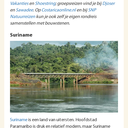
Vakanties
en
Shoestring
; groepsreizen vind je bij
Djoser
en
Sawadee
. Op
Costaricaonline.nl
en bij
SNP
Natuurreizen
kun je ook zelf je eigen rondreis
samenstellen met bouwstenen.
Suriname
Suriname
is een land van uitersten. Hoofdstad
Paramaribo is druk en relatief modern, maar Suriname