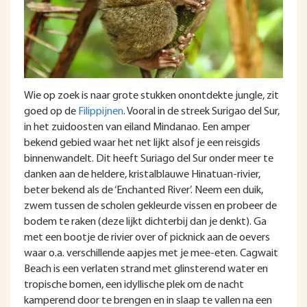
Wie op zoek is naar grote stukken onontdekte jungle, zit
goed op de
Filippijnen
. Vooral in de streek Surigao del Sur,
in het zuidoosten van eiland Mindanao. Een amper
bekend gebied waar het net lijkt alsof je een reisgids
binnenwandelt. Dit heeft Suriago del Sur onder meer te
danken aan de heldere, kristalblauwe Hinatuan-rivier,
beter bekend als de ‘Enchanted River’. Neem een duik,
zwem tussen de scholen gekleurde vissen en probeer de
bodem te raken (deze lijkt dichterbij dan je denkt). Ga
met een bootje de rivier over of picknick aan de oevers
waar o.a. verschillende aapjes met je mee-eten. Cagwait
Beach is een verlaten strand met glinsterend water en
tropische bomen, een idyllische plek om de nacht
kamperend door te brengen en in slaap te vallen na een