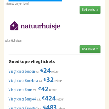
Internet-only prijzen!
Bekijk website
Vakantiehuizen
Bekijk website
Goedkope vliegtickets
24
€
Vliegtickets London
v.a.
retour
32
€
Vliegtickets Barcelona
v.a.
retour
42
€
Vliegtickets Rome
v.a.
retour
424
€
Vliegtickets Bangkok
v.a.
retour
483
€
Vliegtickets Kaapstad
v.a.
retour