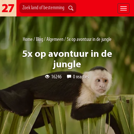
Home
/
Blog
/
Algemeen
/
5x op avontuur in de jungle
5x op avontuur in de
jungle
16246
0 reacties