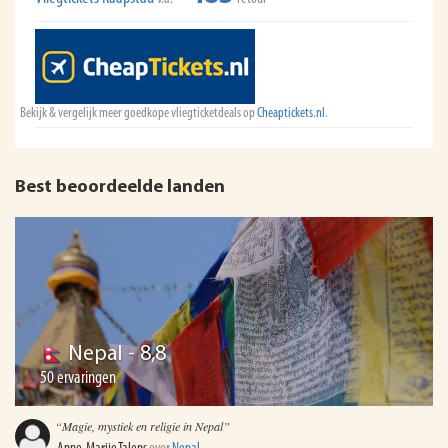
Bekijk & vergelijk meer goedkope vliegticketdeals op
Cheaptickets.nl
.
Best beoordeelde landen
Nepal
- 8,8
50 ervaringen
“Magie, mystiek en religie in Nepal”