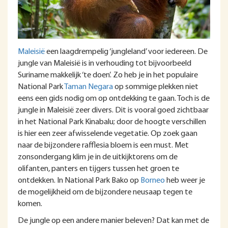
Maleisië
een laagdrempelig ‘jungleland’ voor iedereen. De
jungle van Maleisië is in verhouding tot bijvoorbeeld
Suriname makkelijk ‘te doen’. Zo heb je in het populaire
National Park
Taman Negara
op sommige plekken niet
eens een gids nodig om op ontdekking te gaan. Toch is de
jungle in Maleisië zeer divers. Dit is vooral goed zichtbaar
in het National Park Kinabalu; door de hoogte verschillen
is hier een zeer afwisselende vegetatie. Op zoek gaan
naar de bijzondere rafflesia bloem is een must. Met
zonsondergang klim je in de uitkijktorens om de
olifanten, panters en tijgers tussen het groen te
ontdekken. In National Park Bako op
Borneo
heb weer je
de mogelijkheid om de bijzondere neusaap tegen te
komen.
De jungle op een andere manier beleven? Dat kan met de