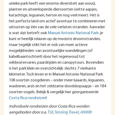
unieke park heeft een enorme diversiteit aan woud,
planten en uiteenlopende diersoorten (witte aapjes,
katachtige, leguanen, herten en nog veel meer). Het is
het perfecte land om actief avontuur te combineren met
uitrusten op één van de vele verlaten stranden. Aanrader
is wat dat betreft ook
Manuel Antonio National Park
: je
kunt er heerlijk relaxen op de mooiste droomstranden,
maar tegelijk stikt het er ook van meer actieve
mogelijkheden: van avontuurlijke wandelingen (of
kabelbaantochten!) door het regenwoud tot
wildwatervaren, paardrijden en canopytours. Bovendien
is het park klein en overzichtelijk: slechts 7 vierkante
kilometer. Toch leven er in Manuel Antonio National Park
108 soorten zoogdieren – onder meer luiaards, leguanen,
wasberen, ara’s en het zeldzame doodskopaapje – en 184
soorten vogels. Bekijk & vergelijk hier georganiseerde
Costa Rica rondreizen
!
Individuele rondreizen door Costa Rica worden
aangeboden door o.a.
TUI
,
Tenzing Travel
,
ANWB