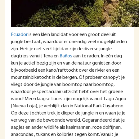
Ecuador
is een klein land dat voor een groot deel uit
jungle bestaat, waardoor er oneindig veel mogelijkheden
zijn. Heb je niet veel tijd dan zijn de diverse jungle-
dagtrips vanuit Tena en
Baños
aan te raden. In één dag
kun je actief bezig zijn en van de natuur genieten door
bijvoorbeeld een kano/rafttocht over de rivier en een
mountainbiketocht in de bergen. Of probeer ‘canopy’; je
vliegt door de jungle van boomtop naar boomtop,
waardoor je spectaculair uitzicht hebt over het groene
woud! Meerdaagse tours zijn mogelijk vanuit Lago Agrio
(Nueva Loja), je verblijft dan in National Park Cuyabeno.
Op deze tochten trek je dieper de jungle in en waan je je
ver weg van de bewoonde wereld. Gegarandeerd dat je
aapjes en ander wildlife als kaaimannen, roze dolfijnen,
anacondas , tukans en kolibries tegen komt. Vanuit je