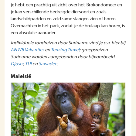
je hebt een prachtig uitzicht over het Brokondomeer en
je kan verschillende bedreigde diersoorten zoals
landschildpadden en zeldzame slangen zien of horen.
Overnachten in het park, zodat je de brulaap kan horen, is
een absolute aanrader.
Individuele rondreizen door Suriname vind je o.a. hier bij
ANWB Vakanties
en
Tenzing Travel
; groepsreizen
Suriname worden aangebonden door bijvoorbeeld
Djoser
,
TUI
en
Sawadee
.
Maleisië