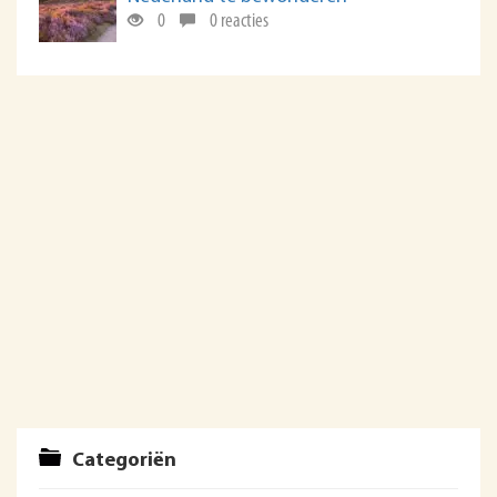
0
0 reacties
Categoriën