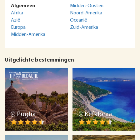
Algemeen
Midden-Oosten
Afrika
Noord-Amerika
Azië
Oceanië
Europa
Zuid-Amerika
Midden-Amerika
Uitgelichte bestemmingen
Puglia
Kefalonia