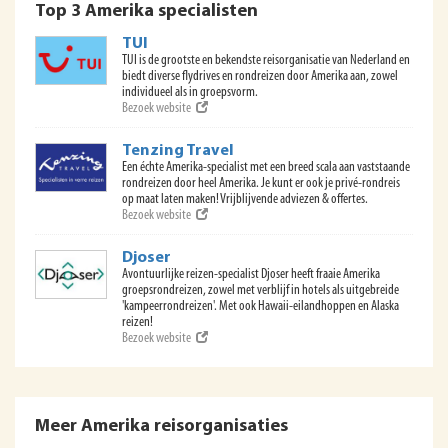
Top 3 Amerika specialisten
TUI
TUI is de grootste en bekendste reisorganisatie van Nederland en
biedt diverse flydrives en rondreizen door Amerika aan, zowel
individueel als in groepsvorm.
Bezoek website
Tenzing Travel
Een échte Amerika-specialist met een breed scala aan vaststaande
rondreizen door heel Amerika. Je kunt er ook je privé-rondreis
op maat laten maken! Vrijblijvende adviezen & offertes.
Bezoek website
Djoser
Avontuurlijke reizen-specialist Djoser heeft fraaie Amerika
groepsrondreizen, zowel met verblijf in hotels als uitgebreide
'kampeerrondreizen'. Met ook Hawaii-eilandhoppen en Alaska
reizen!
Bezoek website
Meer Amerika reisorganisaties