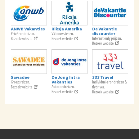
ANWB Vakanties
Riksja Amerika
De Vakantie
Privé rondreizen.
VS bouwstenen.
discounter
Internet only prijzen.
Bezoek website
Bezoek website
Bezoek website
Sawadee
De Jong Intra
333 Travel
Groepsreizen.
Vakanties
Individuele rondreizen &
Autorondreizen.
Bezoek website
flydrives.
Bezoek website
Bezoek website