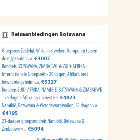
Reisaanbiedingen Botswana
Groepsreis Zuidelijk Afrika in 3 weken; Kamperen tussen
de nijlpaarden
v.a.
€3007
Rondreis BOTSWANA, ZIMBABWE & ZUID-AFRIKA -
Internationale Groepsreis - 20 dagen; Afrika's best
bewaarde geheim
v.a.
€5327
Rondreis ZUID-AFRIKA, NAMIBIË, BOTSWANA & ZIMBABWE
- 26 dagen; Afrika op z'n best
v.a.
€4823
Namibië, Botswana & Victoriawatervallen, 22 dagen
v.a.
€4195
21-daagse groepsrondreis Namibië, Botswana &
Zimbabwe
v.a.
€5094