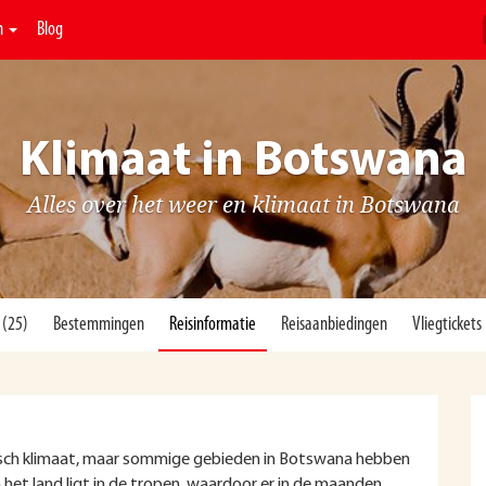
n
Blog
Klimaat in Botswana
Alles over het weer en klimaat in Botswana
 (25)
Bestemmingen
Reisinformatie
Reisaanbiedingen
Vliegtickets
sch klimaat, maar sommige gebieden in Botswana hebben
het land ligt in de tropen, waardoor er in de maanden