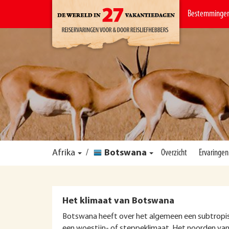
Bestemminge
Afrika
/
Botswana
Overzicht
Ervaringen
Het klimaat van Botswana
Botswana heeft over het algemeen een subtropi
een woestijn- of steppeklimaat. Het noorden van 