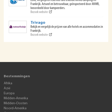
Zoek, vergelijk en reserveer alle erkende ANWB campings in
Frankrijk. Actueel en betrouwbaar, geïnspecteerd door ANWB,
beoordeeld door kampeerders.
Bezoek website
Trivago
Bekijk en vergelijk de prijzen van alle hotels en accommodaties in
Frankrijk.
Bezoek website
Bestemmingen
Afrika
Azië
Europa
Midden-Amerika
Midden-Oosten
Noord-Amerika