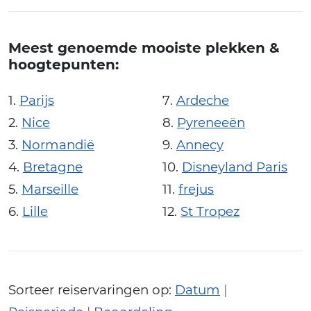
Meest genoemde mooiste plekken &
hoogtepunten:
Parijs
Ardeche
Nice
Pyreneeën
Normandië
Annecy
Bretagne
Disneyland Paris
Marseille
frejus
Lille
St Tropez
Sorteer reiservaringen op:
Datum
|