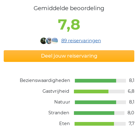
Gemiddelde beoordeling
7,8
89
reiservaringen
Deel jouw reiservaring
Bezienswaardigheden
8,1
Gastvrijheid
6,8
Natuur
8,1
Stranden
8,0
Eten
7,7