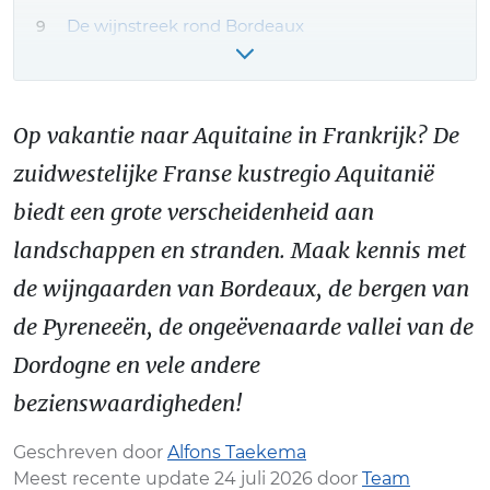
De wijnstreek rond Bordeaux
Reizen naar Aquitanië
Omliggende regio’s & uitstapjes
Op vakantie naar Aquitaine in Frankrijk? De
Klimaat en beste reistijd
zuidwestelijke Franse kustregio Aquitanië
VIDEO: Aquitaine filmpje
biedt een grote verscheidenheid aan
Aquitaine vakantie boeken – onze tips!
landschappen en stranden. Maak kennis met
Meer Aquitanië reiservaringen & tips
de wijngaarden van Bordeaux, de bergen van
de Pyreneeën, de ongeëvenaarde vallei van de
Dordogne en vele andere
bezienswaardigheden!
Geschreven door
Alfons Taekema
Meest recente update 24 juli 2026 door
Team