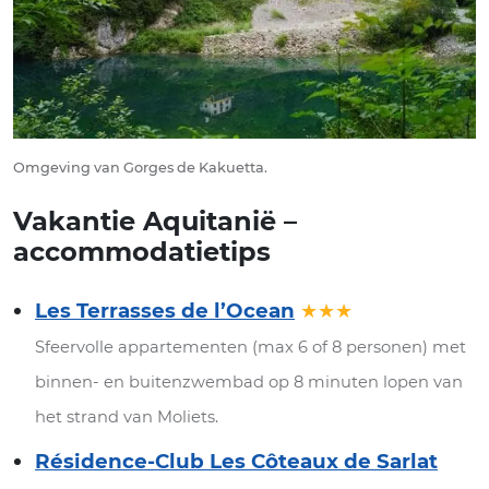
Omgeving van Gorges de Kakuetta.
Vakantie Aquitanië –
accommodatietips
Les Terrasses de l’Ocean
★★★
Sfeervolle appartementen (max 6 of 8 personen) met
binnen- en buitenzwembad op 8 minuten lopen van
het strand van Moliets.
Résidence-Club Les Côteaux de Sarlat